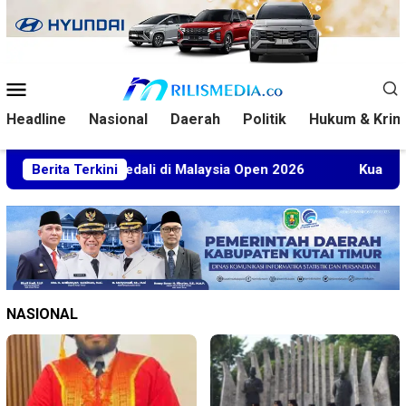
Loncat
ke
konten
Menu
Mobile
Headline
Nasional
Daerah
Politik
Hukum & Krim
 5 Medali di Malaysia Open 2026
Berita Terkini
Kuasa Hukum BT Mint
NASIONAL