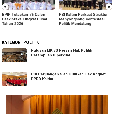
«
»
PSI Kaltim Perkuat Struktur
Ribuan Mahasiswa UI Turun
Menyongsong Kontestasi
Jalan Soroti Krisis Ekonomi
Politik Mendatang
KATEGORI:
POLITIK
Putusan MK 30 Persen Hak Politik
Perempuan Diperkuat
PDI Perjuangan Siap Gulirkan Hak Angket
DPRD Kaltim