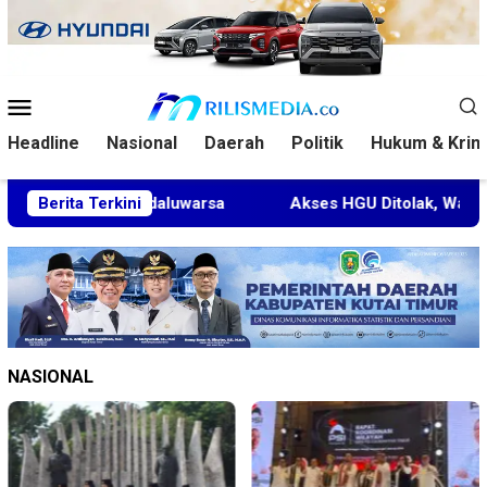
Loncat
ke
konten
Menu
Mobile
Headline
Nasional
Daerah
Politik
Hukum & Krim
ara Kedaluwarsa
Berita Terkini
Akses HGU Ditolak, Warga Rantau Pulu
NASIONAL