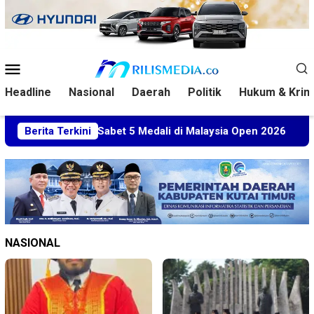
Loncat
ke
konten
Menu
Mobile
Headline
Nasional
Daerah
Politik
Hukum & Krim
tim Sabet 5 Medali di Malaysia Open 2026
Berita Terkini
Kuasa Huku
NASIONAL