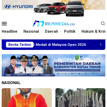
Loncat
ke
konten
Menu
Mobile
Headline
Nasional
Daerah
Politik
Hukum & Krim
im Sabet 5 Medali di Malaysia Open 2026
Berita Terkini
Kuasa Hukum 
NASIONAL