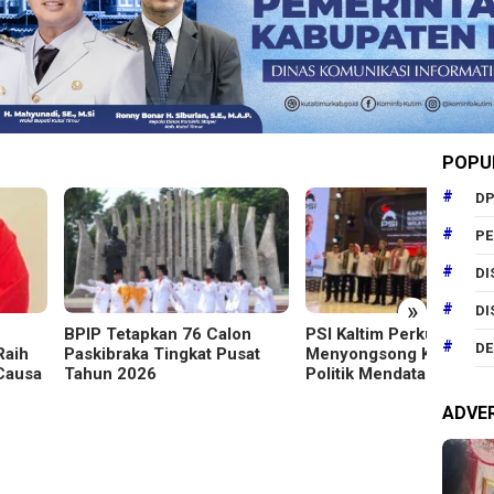
POPU
DP
P
DI
»
DI
 Tetapkan 76 Calon
PSI Kaltim Perkuat Struktur
Ribua
DE
ibraka Tingkat Pusat
Menyongsong Kontestasi
Jalan 
n 2026
Politik Mendatang
ADVE