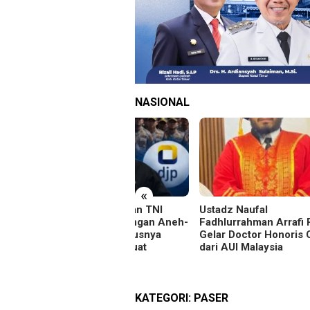
NASIONAL
«
l Pajak Libatkan TNI
Ustadz Naufal
BPIP
ri, Dr.Sani : Jangan Aneh-
Fadhlurrahman Arrafi Raih
Pask
h, Rakyat Harusnya
Gelar Doctor Honoris Causa
Tahu
ayang dan Dibuat
dari AUI Malaysia
nang!
KATEGORI:
PASER