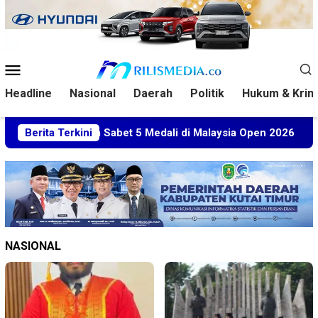
Loncat
ke
konten
Menu
Mobile
Headline
Nasional
Daerah
Politik
Hukum & Krim
ltim Sabet 5 Medali di Malaysia Open 2026
Berita Terkini
Kuasa Huk
NASIONAL