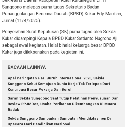
Sekretaris Daerah Kabupaten Kutai Kartanegara Dr. H
Sunggono melepas purna tugas Sekretaris Badan
Penanggulangan Bencana Daerah (BPBD) Kukar Edy Mardian,
Jumat (11/4/2025).
Penyerahan Surat Keputusan (SK) purna tugas oleh Sekda
Kukar didampingi Kepala BPBD Kukar Setianto Nugroho Aji
sebagai awal kegiatan. Halal bihalal keluarga besar BPBD
Kukar juga dilaksanakan pada kegiatan ini.
BACAAN LAINNYA
Apel Peringatan Hari Buruh internasional 2025, Sekda
Sunggono Sebut Kemajuan Dunia Kerja Tak Terlepas Dari
Kontribusi Besar Pekerja Dan Buruh
Saran Sekda Sunggono Saat Tutup Pelatihan Penyusunan Dan
Review RPJMDes, Usaha Perikanan Dikembangkan Di Muara
Badak
Sekda Sunggono Sampaikan Sambutan Mendikdasmen Di
Upacara Hari Pendidikan Nasional