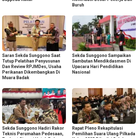
Buruh
Saran Sekda Sunggono Saat
Sekda Sunggono Sampaikan
Tutup Pelatihan Penyusunan
Sambutan Mendikdasmen Di
Dan Review RPJMDes, Usaha
Upacara Hari Pendidikan
Perikanan Dikembangkan Di
Nasional
Muara Badak
Sekda Sunggono Hadiri Rakor
Rapat Pleno Rekapitulasi
Teknis Perumahan Pedesaan,
Pemilihan Suara Ulang Pilkada