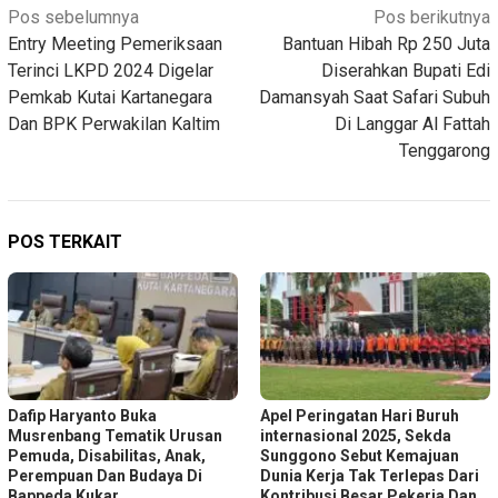
Navigasi
Pos sebelumnya
Pos berikutnya
Entry Meeting Pemeriksaan
Bantuan Hibah Rp 250 Juta
pos
Terinci LKPD 2024 Digelar
Diserahkan Bupati Edi
Pemkab Kutai Kartanegara
Damansyah Saat Safari Subuh
Dan BPK Perwakilan Kaltim
Di Langgar Al Fattah
Tenggarong
POS TERKAIT
Dafip Haryanto Buka
Apel Peringatan Hari Buruh
Musrenbang Tematik Urusan
internasional 2025, Sekda
Pemuda, Disabilitas, Anak,
Sunggono Sebut Kemajuan
Perempuan Dan Budaya Di
Dunia Kerja Tak Terlepas Dari
Bappeda Kukar
Kontribusi Besar Pekerja Dan