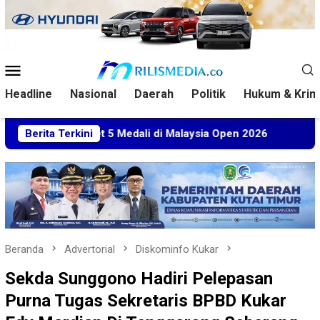
Loncat
ke
konten
Menu
Mobile
Headline
Nasional
Daerah
Politik
Hukum & Krim
Sabet 5 Medali di Malaysia Open 2026
Berita Terkini
Kuasa Hukum BT 
Beranda
Advertorial
Diskominfo Kukar
Sekda Sunggono Hadiri Pelepasan
Purna Tugas Sekretaris BPBD Kukar