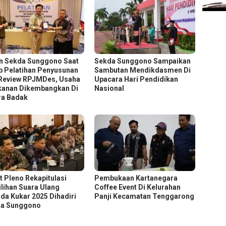
n Sekda Sunggono Saat
Sekda Sunggono Sampaikan
p Pelatihan Penyusunan
Sambutan Mendikdasmen Di
Review RPJMDes, Usaha
Upacara Hari Pendidikan
kanan Dikembangkan Di
Nasional
a Badak
t Pleno Rekapitulasi
Pembukaan Kartanegara
lihan Suara Ulang
Coffee Event Di Kelurahan
ada Kukar 2025 Dihadiri
Panji Kecamatan Tenggarong
a Sunggono