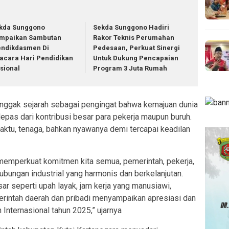
kda Sunggono
Sekda Sunggono Hadiri
mpaikan Sambutan
Rakor Teknis Perumahan
ndikdasmen Di
Pedesaan, Perkuat Sinergi
acara Hari Pendidikan
Untuk Dukung Pencapaian
sional
Program 3 Juta Rumah
tonggak sejarah sebagai pengingat bahwa kemajuan dunia
terlepas dari kontribusi besar para pekerja maupun buruh.
tu, tenaga, bahkan nyawanya demi tercapai keadilan
mperkuat komitmen kita semua, pemerintah, pekerja,
ungan industrial yang harmonis dan berkelanjutan.
ar seperti upah layak, jam kerja yang manusiawi,
erintah daerah dan pribadi menyampaikan apresiasi dan
 Internasional tahun 2025,” ujarnya