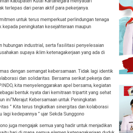
tah kabupaten Kutai Kartanegara menyadari
 terlepas dari peran aktif para pekerjanya.
itmen untuk terus memperkuat perlindungan tenaga
ak kepada peningkatan kesejahteraan maupun
hubungan industrial, serta fasilitasi penyelesaian
iusahakan supaya iklim ketenagakerjaan yang ada di
kemas dengan semangat kebersamaan. Tidak lagi identik
laborasi dan solidaritas. Bersama serikat pekerja dan
INDO, kita menyelenggarakan apel bersama, kegiatan
ebagai bentuk nyata dari kemitraan tripartit yang sehat
hun ini“Merajut Kebersamaan untuk Peningkatan
tas ” Kita terus tingkatkan sinergitas dan kolaborasi
u lagi kedepannya ” ujar Sekda Sunggono
ono juga mengajak semua yang hadir untuk menjadikan
aitu hari di mana semua elemen ketenagakerjaan duduk