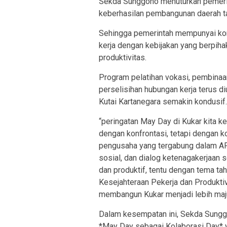
Sekda Sunggono menuturkan pemerin
keberhasilan pembangunan daerah tak
Sehingga pemerintah mempunyai kom
kerja dengan kebijakan yang berpih
produktivitas.
Program pelatihan vokasi, pembinaan 
perselisihan hubungan kerja terus d
Kutai Kartanegara semakin kondusif.
“peringatan May Day di Kukar kita 
dengan konfrontasi, tetapi dengan ko
pengusaha yang tergabung dalam AP
sosial, dan dialog ketenagakerjaan s
dan produktif, tentu dengan tema ta
Kesejahteraan Pekerja dan Produktivi
membangun Kukar menjadi lebih maj
Dalam kesempatan ini, Sekda Sungg
*May Day sebagai Kolaborasi Day* y