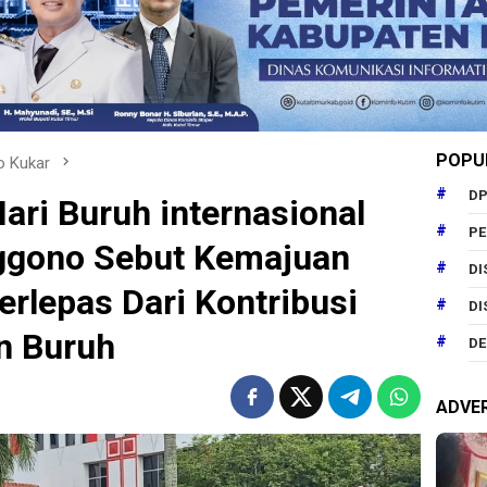
POPU
o Kukar
DP
ari Buruh internasional
P
ggono Sebut Kemajuan
DI
erlepas Dari Kontribusi
DI
n Buruh
DE
ADVE