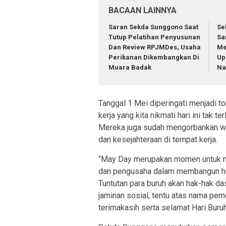
BACAAN LAINNYA
Saran Sekda Sunggono Saat
Se
Tutup Pelatihan Penyusunan
Sa
Dan Review RPJMDes, Usaha
Me
Perikanan Dikembangkan Di
Up
Muara Badak
Na
Tanggal 1 Mei diperingati menjadi 
kerja yang kita nikmati hari ini tak 
Mereka juga sudah mengorbankan wak
dan kesejahteraan di tempat kerja.
“May Day merupakan momen untuk me
dan pengusaha dalam membangun hub
Tuntutan para buruh akan hak-hak das
jaminan sosial, tentu atas nama pem
terimakasih serta selamat Hari Buruh