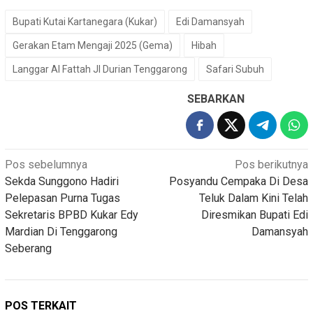
Bupati Kutai Kartanegara (Kukar)
Edi Damansyah
Gerakan Etam Mengaji 2025 (Gema)
Hibah
Langgar Al Fattah Jl Durian Tenggarong
Safari Subuh
SEBARKAN
Navigasi
Pos sebelumnya
Pos berikutnya
Sekda Sunggono Hadiri
Posyandu Cempaka Di Desa
pos
Pelepasan Purna Tugas
Teluk Dalam Kini Telah
Sekretaris BPBD Kukar Edy
Diresmikan Bupati Edi
Mardian Di Tenggarong
Damansyah
Seberang
POS TERKAIT