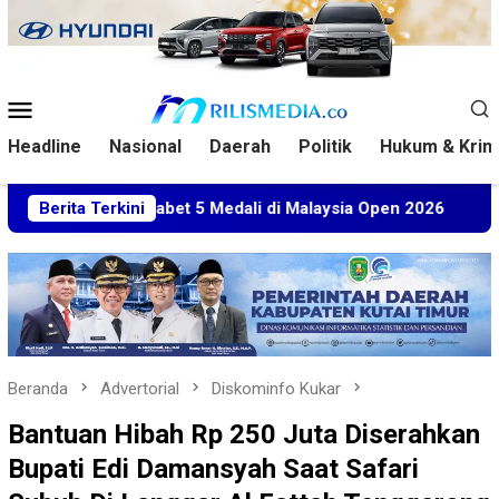
Loncat
ke
konten
Menu
Mobile
Headline
Nasional
Daerah
Politik
Hukum & Krim
tim Sabet 5 Medali di Malaysia Open 2026
Berita Terkini
Kuasa Huku
Beranda
Advertorial
Diskominfo Kukar
Bantuan Hibah Rp 250 Juta Diserahkan
Bupati Edi Damansyah Saat Safari