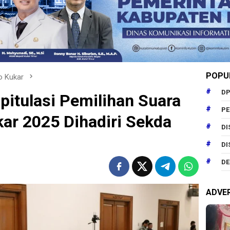
POPU
o Kukar
DP
pitulasi Pemilihan Suara
P
kar 2025 Dihadiri Sekda
DI
DI
DE
ADVE