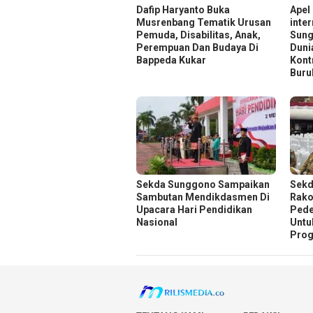
Dafip Haryanto Buka
Apel
Musrenbang Tematik Urusan
inte
Pemuda, Disabilitas, Anak,
Sung
Perempuan Dan Budaya Di
Duni
Bappeda Kukar
Kont
Buru
Sekda Sunggono Sampaikan
Sekd
Sambutan Mendikdasmen Di
Rako
Upacara Hari Pendidikan
Pede
Nasional
Untu
Prog