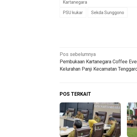
Kartanegara
PSU kukar
Sekda Sunggono
Navigasi
Pos sebelumnya
Pembukaan Kartanegara Coffee Eve
pos
Kelurahan Panji Kecamatan Tenggar
POS TERKAIT