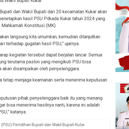
a Wakil Bupati Kukar.
 Bupati dan Wakil Bupati dari 20 kecamatan Kukar akan
n menetapkan hasil PSU Pilkada Kukar tahun 2024 yang
an Mahkamah Konstitusi (MK).
ni akan langsung kita umumkan, kemudian dilanjutkan
i terhadap gugatan hasil PSU,” ujarnya.
rap kegiatan tersebut dapat berjalan lancar. Semua
ung terutama paslon yang mengikuti PSU bisa
a akan disampaikan oleh penyelenggara.
sa tetap menjaga keamanan serta menerima keputusan
putusan pihak penyelenggara baik itu yang menang
ar bisa menerima hasilnya nanti, karena ini adalah
SU,” katanya.
PSU) Pemilihan Bupati dan Wakil Bupati Kutai