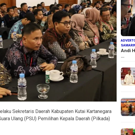
ADVERTO
SAMARI
Andi H
…
elaku Sekretaris Daerah Kabupaten Kutai Kartanegara
Suara Ulang (PSU) Pemilihan Kepala Daerah (Pilkada)