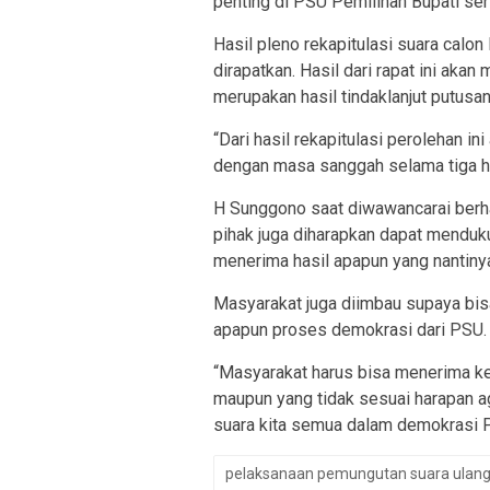
penting di PSU Pemilihan Bupati sert
Hasil pleno rekapitulasi suara calon
dirapatkan. Hasil dari rapat ini aka
merupakan hasil tindaklanjut putus
“Dari hasil rekapitulasi perolehan i
dengan masa sanggah selama tiga har
H Sunggono saat diwawancarai berha
pihak juga diharapkan dapat menduk
menerima hasil apapun yang nantiny
Masyarakat juga diimbau supaya bi
apapun proses demokrasi dari PSU.
“Masyarakat harus bisa menerima ke
maupun yang tidak sesuai harapan ag
suara kita semua dalam demokrasi P
pelaksanaan pemungutan suara ulang (