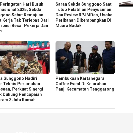
 Peringatan Hari Buruh
Saran Sekda Sunggono Saat
rnasional 2025, Sekda
Tutup Pelatihan Penyusunan
gono Sebut Kemajuan
Dan Review RPJMDes, Usaha
a Kerja Tak Terlepas Dari
Perikanan Dikembangkan Di
ribusi Besar Pekerja Dan
Muara Badak
h
a Sunggono Hadiri
Pembukaan Kartanegara
r Teknis Perumahan
Coffee Event Di Kelurahan
saan, Perkuat Sinergi
Panji Kecamatan Tenggarong
k Dukung Pencapaian
ram 3 Juta Rumah