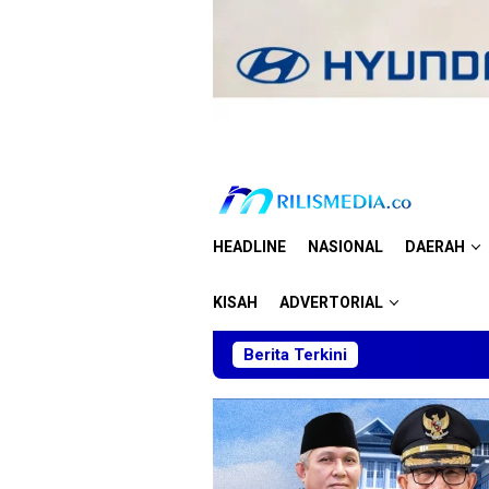
Loncat
ke
konten
HEADLINE
NASIONAL
DAERAH
KISAH
ADVERTORIAL
Berita Terkini
S