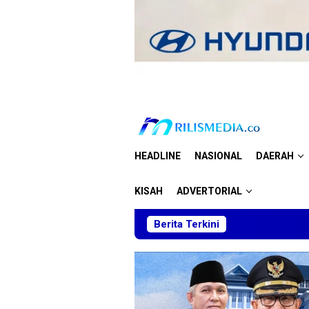
Loncat
ke
konten
HEADLINE
NASIONAL
DAERAH
KISAH
ADVERTORIAL
Berita Terkini
Skuad Muda T