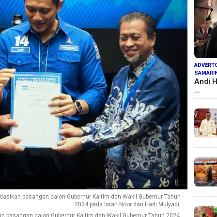
ADVERTO
SAMARI
Andi H
…
asikan pasangan calon Gubernur Kaltim dan Wakil Gubernur Tahun
2024 pada Isran Noor dan Hadi Mulyadi.
n pasangan calon Gubernur Kaltim dan Wakil Gubernur Tahun 2024