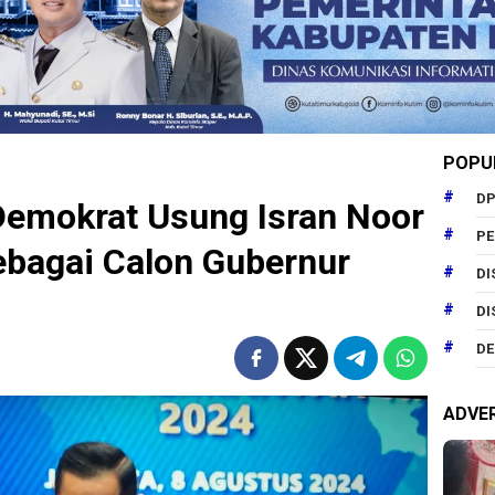
POPU
DP
Demokrat Usung Isran Noor
P
ebagai Calon Gubernur
DI
DI
DE
ADVE