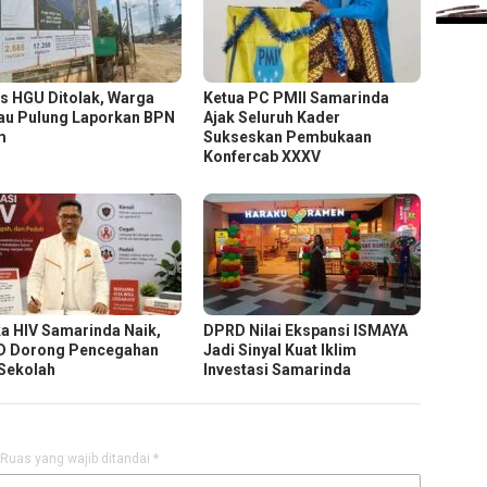
s HGU Ditolak, Warga
Ketua PC PMII Samarinda
au Pulung Laporkan BPN
Ajak Seluruh Kader
m
Sukseskan Pembukaan
Konfercab XXXV
a HIV Samarinda Naik,
DPRD Nilai Ekspansi ISMAYA
 Dorong Pencegahan
Jadi Sinyal Kuat Iklim
 Sekolah
Investasi Samarinda
Ruas yang wajib ditandai
*