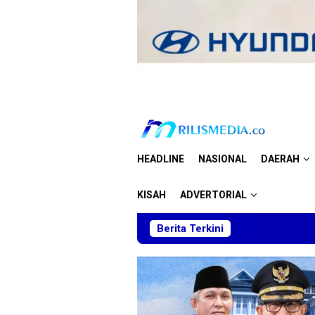
Loncat
ke
konten
HEADLINE
NASIONAL
DAERAH
KISAH
ADVERTORIAL
Berita Terkini
Sk