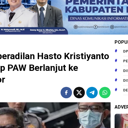
POPU
DP
radilan Hasto Kristiyanto
P
p PAW Berlanjut ke
DI
or
DI
DE
ADVE