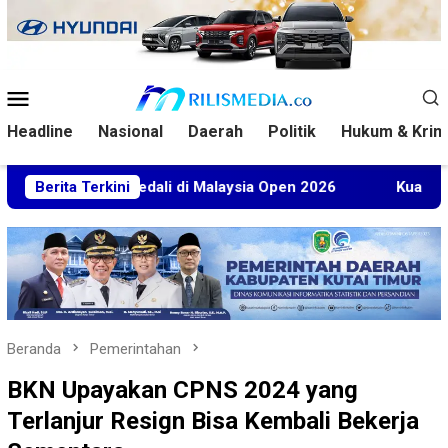
Loncat
ke
konten
Menu
Mobile
Headline
Nasional
Daerah
Politik
Hukum & Krim
 5 Medali di Malaysia Open 2026
Berita Terkini
Kuasa Hukum BT Mint
Beranda
Pemerintahan
BKN Upayakan CPNS 2024 yang
Terlanjur Resign Bisa Kembali Bekerja