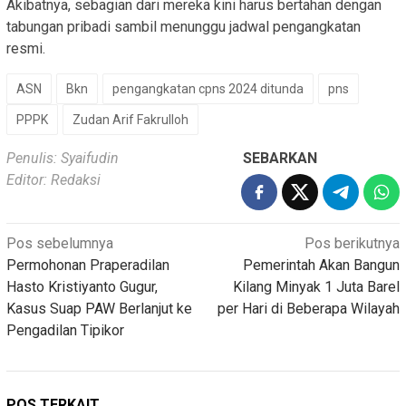
Akibatnya, sebagian dari mereka kini harus bertahan dengan
tabungan pribadi sambil menunggu jadwal pengangkatan
resmi.
ASN
Bkn
pengangkatan cpns 2024 ditunda
pns
PPPK
Zudan Arif Fakrulloh
Penulis: Syaifudin
SEBARKAN
Editor: Redaksi
Navigasi
Pos sebelumnya
Pos berikutnya
Permohonan Praperadilan
Pemerintah Akan Bangun
pos
Hasto Kristiyanto Gugur,
Kilang Minyak 1 Juta Barel
Kasus Suap PAW Berlanjut ke
per Hari di Beberapa Wilayah
Pengadilan Tipikor
POS TERKAIT