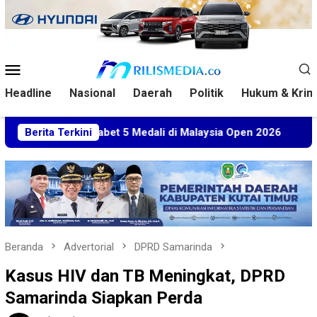
Loncat
ke
konten
Menu
Mobile
Headline
Nasional
Daerah
Politik
Hukum & Krim
tim Sabet 5 Medali di Malaysia Open 2026
Berita Terkini
Kuasa Hukum
Beranda
Advertorial
DPRD Samarinda
Kasus HIV dan TB Meningkat, DPRD
Samarinda Siapkan Perda