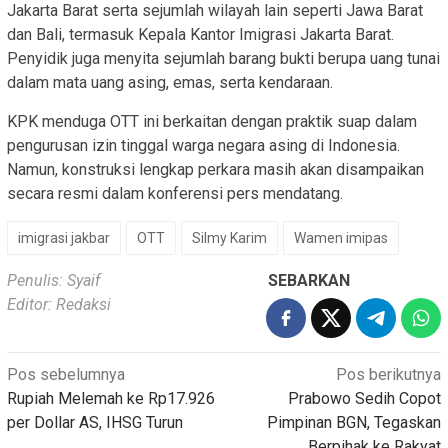
Jakarta Barat serta sejumlah wilayah lain seperti Jawa Barat
dan Bali, termasuk Kepala Kantor Imigrasi Jakarta Barat.
Penyidik juga menyita sejumlah barang bukti berupa uang tunai
dalam mata uang asing, emas, serta kendaraan.
KPK menduga OTT ini berkaitan dengan praktik suap dalam
pengurusan izin tinggal warga negara asing di Indonesia.
Namun, konstruksi lengkap perkara masih akan disampaikan
secara resmi dalam konferensi pers mendatang.
imigrasi jakbar
OTT
Silmy Karim
Wamen imipas
Penulis: Syaif
SEBARKAN
Editor: Redaksi
Navigasi
Pos sebelumnya
Pos berikutnya
Rupiah Melemah ke Rp17.926
Prabowo Sedih Copot
pos
per Dollar AS, IHSG Turun
Pimpinan BGN, Tegaskan
Berpihak ke Rakyat