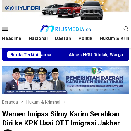
Loncat
ke
konten
Menu
Mobile
Headline
Nasional
Daerah
Politik
Hukum & Krim
edaluwarsa
Berita Terkini
Akses HGU Ditolak, Warga Rantau Pulung L
Beranda
Hukum & Kriminal
Wamen Imipas Silmy Karim Serahkan
Diri ke KPK Usai OTT Imigrasi Jakbar