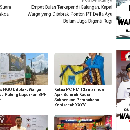
Pos berikutnya
 Suara
Empat Bulan Terkapar di Galangan, Kapal
Sekda
Warga yang Ditabrak Ponton PT Delta Ayu
Belum Juga Diganti Rugi
s HGU Ditolak, Warga
Ketua PC PMII Samarinda
au Pulung Laporkan BPN
Ajak Seluruh Kader
m
Sukseskan Pembukaan
Konfercab XXXV