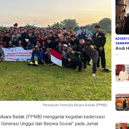
ADVERTO
SAMARI
Andi H
…
Persatuan Pemuda Muara Badak (PPMB)
uara Badak (PPMB) menggelar kegiatan kaderisasi
Generasi Unggul dan Berjiwa Sosial”
pada Jumat