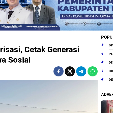
POPU
DP
isasi, Cetak Generasi
P
wa Sosial
DI
DI
DE
ADVE