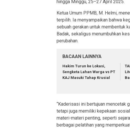
hingga Minggu, 25–27 April 2025.
Ketua Umum PPMB, M. Helmi, menega
terpilih. Ia menyampaikan bahwa keg
sebuah gerakan untuk membentuk kar
Badak, sekaligus menumbuhkan kesa
perubahan.
BACAAN LAINNYA
Hakim Turun ke Lokasi,
TA
Sengketa Lahan Warga vs PT
Li
KAJ Masuki Tahap Krusial
Ba
“Kaderisasi ini bertujuan mencetak g
tetapi juga memiliki kepekaan sosial
materi-materi penting, seperti seja
berbagai pelatihan yang memperkuat n