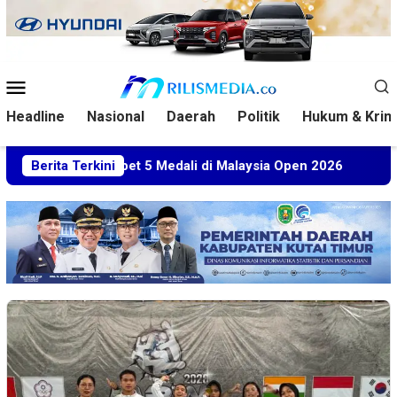
Loncat
ke
konten
Menu
Mobile
Headline
Nasional
Daerah
Politik
Hukum & Krim
Sabet 5 Medali di Malaysia Open 2026
Berita Terkini
Kuasa Hukum BT 