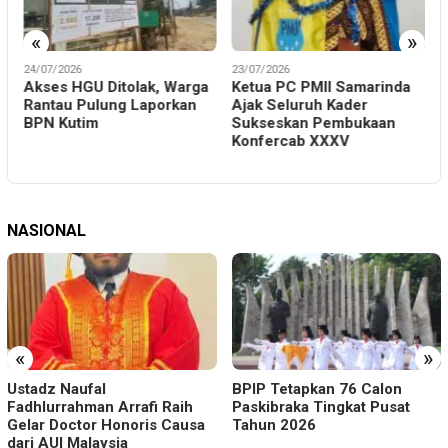
«
»
24/07/2026
23/07/2026
2
Akses HGU Ditolak, Warga
Ketua PC PMII Samarinda
S
Rantau Pulung Laporkan
Ajak Seluruh Kader
P
BPN Kutim
Sukseskan Pembukaan
Konfercab XXXV
H
D
NASIONAL
«
»
Ustadz Naufal
BPIP Tetapkan 76 Calon
Fadhlurrahman Arrafi Raih
Paskibraka Tingkat Pusat
Gelar Doctor Honoris Causa
Tahun 2026
dari AUI Malaysia