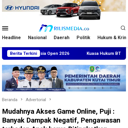
Loncat
ke
konten
Menu
Mobile
Headline
Nasional
Daerah
Politik
Hukum & Krim
i Malaysia Open 2026
Berita Terkini
Kuasa Hukum BT Minta Dakwaan Ko
Beranda
Advertorial
Mudahnya Akses Game Online, Puji :
Banyak Dampak Negatif, Pengawasan