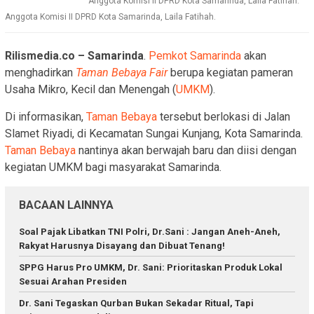
Anggota Komisi II DPRD Kota Samarinda, Laila Fatihah.
Anggota Komisi II DPRD Kota Samarinda, Laila Fatihah.
Rilismedia.co – Samarinda
.
Pemkot Samarinda
akan
menghadirkan
Taman Bebaya
Fair
berupa kegiatan pameran
Usaha Mikro, Kecil dan Menengah (
UMKM
).
Di informasikan,
Taman Bebaya
tersebut berlokasi di Jalan
Slamet Riyadi, di Kecamatan Sungai Kunjang, Kota Samarinda.
Taman Bebaya
nantinya akan berwajah baru dan diisi dengan
kegiatan UMKM bagi masyarakat Samarinda.
BACAAN LAINNYA
Soal Pajak Libatkan TNI Polri, Dr.Sani : Jangan Aneh-Aneh,
Rakyat Harusnya Disayang dan Dibuat Tenang!
SPPG Harus Pro UMKM, Dr. Sani: Prioritaskan Produk Lokal
Sesuai Arahan Presiden
Dr. Sani Tegaskan Qurban Bukan Sekadar Ritual, Tapi