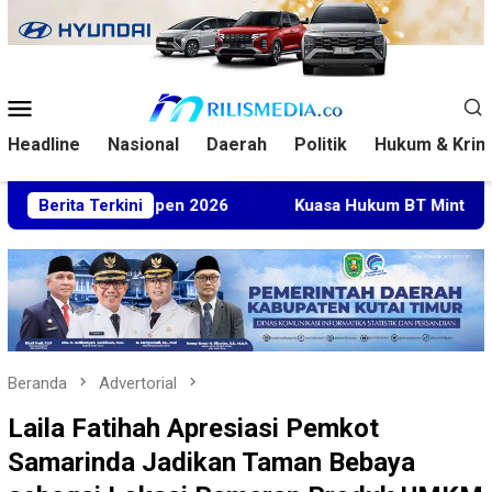
Loncat
ke
konten
Menu
Mobile
Headline
Nasional
Daerah
Politik
Hukum & Krim
ysia Open 2026
Berita Terkini
Kuasa Hukum BT Minta Dakwaan Korupsi
Beranda
Advertorial
Laila Fatihah Apresiasi Pemkot
Samarinda Jadikan Taman Bebaya