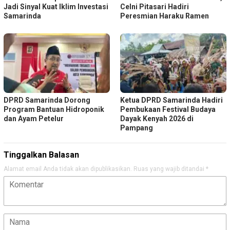
Jadi Sinyal Kuat Iklim Investasi
Celni Pitasari Hadiri
Samarinda
Peresmian Haraku Ramen
DPRD Samarinda Dorong
Ketua DPRD Samarinda Hadiri
Program Bantuan Hidroponik
Pembukaan Festival Budaya
dan Ayam Petelur
Dayak Kenyah 2026 di
Pampang
Tinggalkan Balasan
Alamat email Anda tidak akan dipublikasikan.
Ruas yang wajib ditandai
*