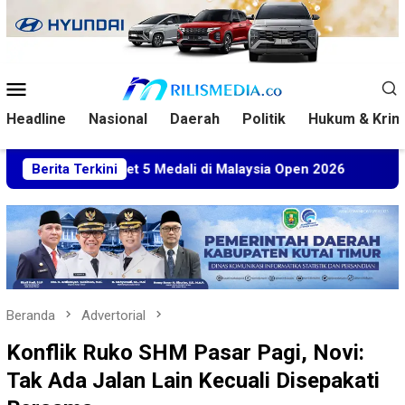
Loncat
ke
konten
Menu
Mobile
Headline
Nasional
Daerah
Politik
Hukum & Krim
 Sabet 5 Medali di Malaysia Open 2026
Berita Terkini
Kuasa Hukum B
Beranda
Advertorial
Konflik Ruko SHM Pasar Pagi, Novi:
Tak Ada Jalan Lain Kecuali Disepakati