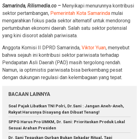
Samarinda, Rilismedia.co –
Menyikapi menurunnya kontribusi
sektor pertambangan,
Pemerintah Kota Samarinda
mulai
mengarahkan fokus pada sektor alternatif untuk mendorong
pertumbuhan ekonomi daerah. Salah satu sektor potensial
yang kini disorot adalah pariwisata.
Anggota Komisi II DPRD Samarinda,
Viktor Yuan
, menyebut
bahwa sejauh ini kontribusi sektor pariwisata terhadap
Pendapatan Asli Daerah (PAD) masih tergolong rendah.
Namun, ia optimistis pariwisata bisa berkembang pesat
dengan dukungan regulasi dan kelembagaan yang tepat.
BACAAN LAINNYA
Soal Pajak Libatkan TNI Polri, Dr.Sani : Jangan Aneh-Aneh,
Rakyat Harusnya Disayang dan Dibuat Tenang!
SPPG Harus Pro UMKM, Dr. Sani: Prioritaskan Produk Lokal
Sesuai Arahan Presiden
Dr. Sani Tegaskan Qurban Bukan Sekadar Ritual, Tapi