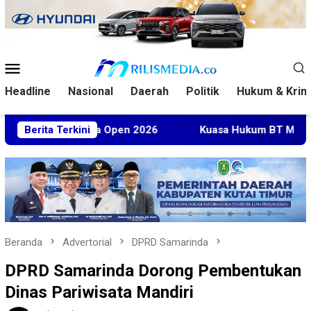
Loncat
ke
konten
Menu
Mobile
Headline
Nasional
Daerah
Politik
Hukum & Krim
Malaysia Open 2026
Berita Terkini
Kuasa Hukum BT Minta Dakwaan Koru
Beranda
Advertorial
DPRD Samarinda
DPRD Samarinda Dorong Pembentukan
Dinas Pariwisata Mandiri