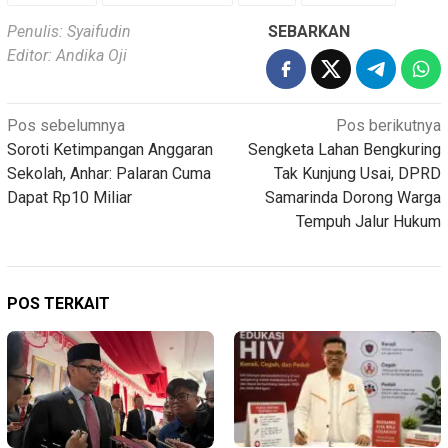
Penulis: Syaifudin
SEBARKAN
Editor: Andika Oji
Navigasi
Pos sebelumnya
Pos berikutnya
Soroti Ketimpangan Anggaran
Sengketa Lahan Bengkuring
pos
Sekolah, Anhar: Palaran Cuma
Tak Kunjung Usai, DPRD
Dapat Rp10 Miliar
Samarinda Dorong Warga
Tempuh Jalur Hukum
POS TERKAIT