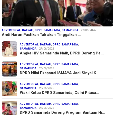
ADVERTORIAL
,
DAERAH
,
DPRD SAMARINDA
,
SAMARINDA
27/06/2026
Andi Harun Pastikan Tak akan Tinggalkan …
ADVERTORIAL
,
DAERAH
,
DPRD SAMARINDA
,
SAMARINDA
27/06/2026
Angka HIV Samarinda Naik, DPRD Dorong Pe…
ADVERTORIAL
,
DAERAH
,
DPRD SAMARINDA
,
SAMARINDA
26/06/2026
DPRD Nilai Ekspansi ISMAYA Jadi Sinyal K…
ADVERTORIAL
,
DAERAH
,
DPRD SAMARINDA
,
SAMARINDA
26/06/2026
Wakil Ketua DPRD Samarinda, Celni Pitasa…
ADVERTORIAL
,
DAERAH
,
DPRD SAMARINDA
,
SAMARINDA
25/06/2026
DPRD Samarinda Dorong Program Bantuan Hi…