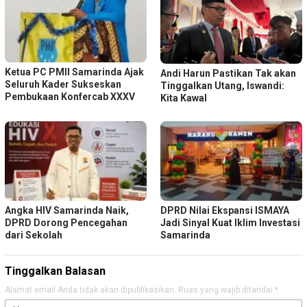
Ketua PC PMII Samarinda Ajak
Andi Harun Pastikan Tak akan
Seluruh Kader Sukseskan
Tinggalkan Utang, Iswandi:
Pembukaan Konfercab XXXV
Kita Kawal
Angka HIV Samarinda Naik,
DPRD Nilai Ekspansi ISMAYA
DPRD Dorong Pencegahan
Jadi Sinyal Kuat Iklim Investasi
dari Sekolah
Samarinda
Tinggalkan Balasan
Alamat email Anda tidak akan dipublikasikan.
Ruas yang wajib ditandai
*