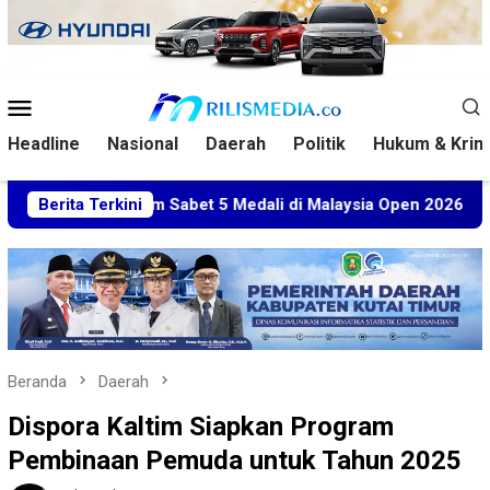
Loncat
ke
konten
Menu
Mobile
Headline
Nasional
Daerah
Politik
Hukum & Krim
 Kaltim Sabet 5 Medali di Malaysia Open 2026
Berita Terkini
Kuasa H
Beranda
Daerah
Dispora Kaltim Siapkan Program
Pembinaan Pemuda untuk Tahun 2025