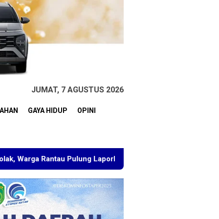
JUMAT, 7 AGUSTUS 2026
TAHAN
GAYA HIDUP
OPINI
tau Pulung Laporkan BPN Kutim
Ketua PC PMII Samarin