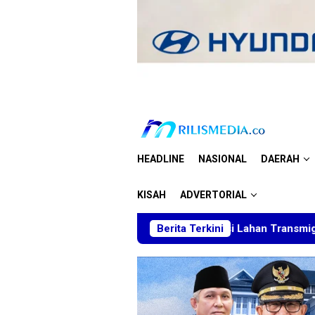
Loncat
ke
konten
HEADLINE
NASIONAL
DAERAH
KISAH
ADVERTORIAL
um BT Minta Dakwaan Korupsi Lahan Transmigrasi Ditolak, Seb
Berita Terkini