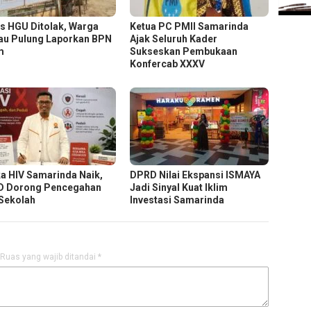
s HGU Ditolak, Warga
Ketua PC PMII Samarinda
au Pulung Laporkan BPN
Ajak Seluruh Kader
m
Sukseskan Pembukaan
Konfercab XXXV
a HIV Samarinda Naik,
DPRD Nilai Ekspansi ISMAYA
 Dorong Pencegahan
Jadi Sinyal Kuat Iklim
 Sekolah
Investasi Samarinda
Ruas yang wajib ditandai
*