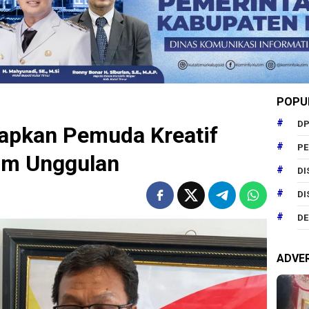
POPU
DP
iapkan Pemuda Kreatif
P
am Unggulan
DI
DI
DE
ADVE