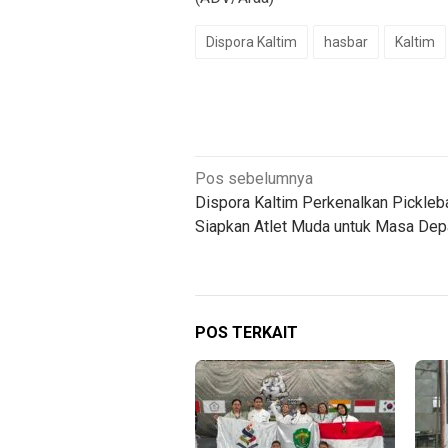
Dispora Kaltim
hasbar
Kaltim
Navigasi
Pos sebelumnya
Dispora Kaltim Perkenalkan Pickleba
pos
Siapkan Atlet Muda untuk Masa Dep
POS TERKAIT