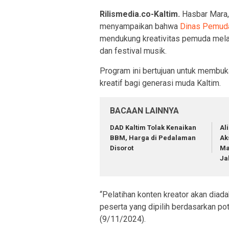
Rilismedia.co-Kaltim.
Hasbar Mara,
menyampaikan bahwa
Dinas Pemuda 
mendukung kreativitas pemuda melalu
dan festival musik.
Program ini bertujuan untuk membu
kreatif bagi generasi muda Kaltim.
BACAAN LAINNYA
DAD Kaltim Tolak Kenaikan
Al
BBM, Harga di Pedalaman
Ak
Disorot
Ma
Ja
“Pelatihan konten kreator akan dia
peserta yang dipilih berdasarkan po
(9/11/2024).