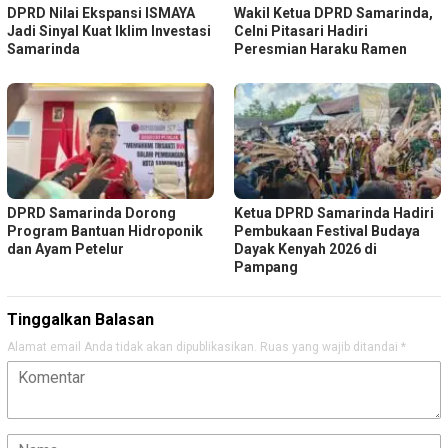
DPRD Nilai Ekspansi ISMAYA
Wakil Ketua DPRD Samarinda,
Jadi Sinyal Kuat Iklim Investasi
Celni Pitasari Hadiri
Samarinda
Peresmian Haraku Ramen
DPRD Samarinda Dorong
Ketua DPRD Samarinda Hadiri
Program Bantuan Hidroponik
Pembukaan Festival Budaya
dan Ayam Petelur
Dayak Kenyah 2026 di
Pampang
Tinggalkan Balasan
Alamat email Anda tidak akan dipublikasikan.
Ruas yang wajib ditandai
*