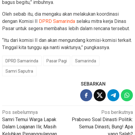
bagus begitu,” imbuhnya.
Oleh sebab itu, dia mengaku akan melakukan koordinasi
dengan Komisi II
DPRD Samarinda
selaku mitra kerja Dinas
Pasar untuk segera membahas lebih dalam rencana tersebut.
“Itu dari komisi II dan akan mengundang komisi-komisi terkait.
Tinggal kita tunggu aja nanti waktunya,” pungkasnya.
DPRD Samarinda
Pasar Pagi
Samarinda
Samri Saputra
SEBARKAN
Navigasi
Pos sebelumnya
Pos berikutnya
Samri Temui Warga Lapak
Prabowo Soal Dinasti Politik:
pos
Dalam Loajanan Ilir, Masih
Semua Dinasti, Bung! Apa
Keluhkan Penanggulangan
yang Salah?