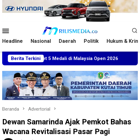
Loncat
ke
konten
Menu
Mobile
Headline
Nasional
Daerah
Politik
Hukum & Krim
im Sabet 5 Medali di Malaysia Open 2026
Berita Terkini
Kuasa Hukum 
Beranda
Advertorial
Dewan Samarinda Ajak Pemkot Bahas
Wacana Revitalisasi Pasar Pagi