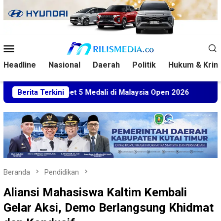
Loncat
ke
konten
Menu
Mobile
Headline
Nasional
Daerah
Politik
Hukum & Krim
m Sabet 5 Medali di Malaysia Open 2026
Berita Terkini
Kuasa Hukum B
Beranda
Pendidikan
Aliansi Mahasiswa Kaltim Kembali
Gelar Aksi, Demo Berlangsung Khidmat