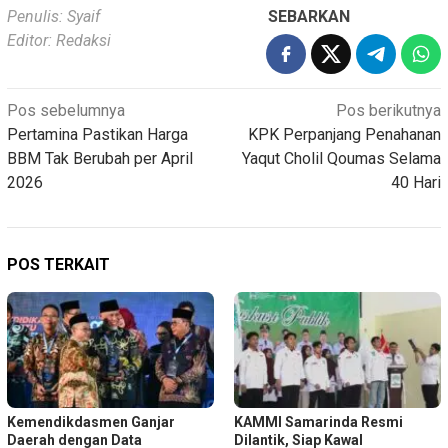
Penulis: Syaif
SEBARKAN
Editor: Redaksi
Navigasi
Pos sebelumnya
Pos berikutnya
Pertamina Pastikan Harga
KPK Perpanjang Penahanan
pos
BBM Tak Berubah per April
Yaqut Cholil Qoumas Selama
2026
40 Hari
POS TERKAIT
Kemendikdasmen Ganjar
KAMMI Samarinda Resmi
Daerah dengan Data
Dilantik, Siap Kawal