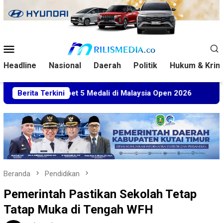
Loncat
ke
konten
Menu
Mobile
Headline
Nasional
Daerah
Politik
Hukum & Krim
m Sabet 5 Medali di Malaysia Open 2026
Berita Terkini
Kuasa Hukum 
Beranda
Pendidikan
Pemerintah Pastikan Sekolah Tetap
Tatap Muka di Tengah WFH