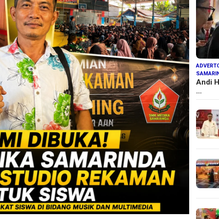
ADVERTO
SAMARI
Andi H
…