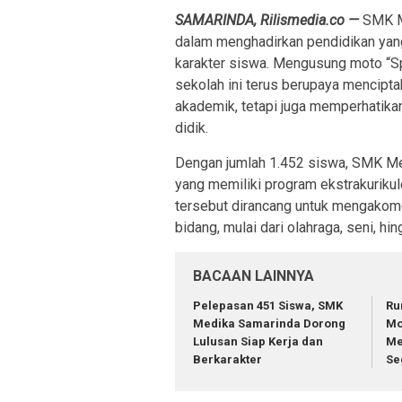
SAMARINDA, Rilismedia.co —
SMK M
dalam menghadirkan pendidikan yan
karakter siswa. Mengusung moto
“S
sekolah ini terus berupaya mencipta
akademik, tetapi juga memperhatika
didik.
Dengan jumlah 1.452 siswa, SMK Med
yang memiliki program ekstrakurikule
tersebut dirancang untuk mengakomod
bidang, mulai dari olahraga, seni, hi
BACAAN LAINNYA
Pelepasan 451 Siswa, SMK
Ru
Medika Samarinda Dorong
Mo
Lulusan Siap Kerja dan
Me
Berkarakter
Se