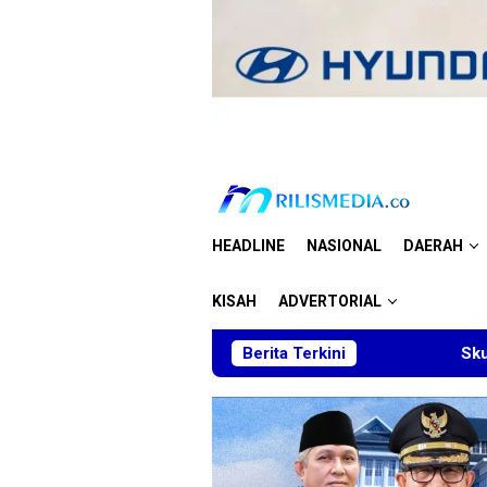
Loncat
ke
konten
HEADLINE
NASIONAL
DAERAH
KISAH
ADVERTORIAL
Skuad Muda Taekwondo Kaltim Sabe
Berita Terkini