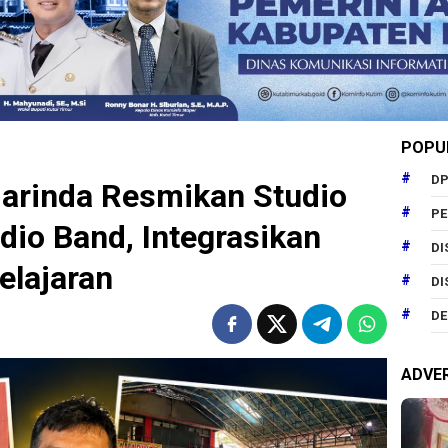
POPU
DP
rinda Resmikan Studio
P
io Band, Integrasikan
DI
elajaran
DI
DE
ADVE