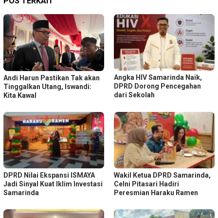
POS TERKAIT
Angka HIV Samarinda Naik,
Andi Harun Pastikan Tak akan
DPRD Dorong Pencegahan
Tinggalkan Utang, Iswandi:
dari Sekolah
Kita Kawal
DPRD Nilai Ekspansi ISMAYA
Wakil Ketua DPRD Samarinda,
Jadi Sinyal Kuat Iklim Investasi
Celni Pitasari Hadiri
Samarinda
Peresmian Haraku Ramen