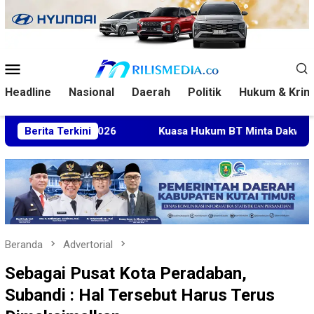
Loncat
ke
konten
Menu
Mobile
Headline
Nasional
Daerah
Politik
Hukum & Krim
Open 2026
Berita Terkini
Kuasa Hukum BT Minta Dakwaan Korupsi Lahan
Beranda
Advertorial
Sebagai Pusat Kota Peradaban,
Subandi : Hal Tersebut Harus Terus