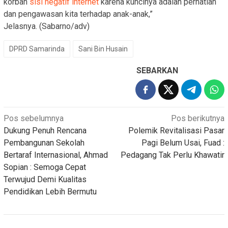
korban
sisi negatif internet
karena kuncinya adalah perhatian
dan pengawasan kita terhadap anak-anak,”
Jelasnya. (Sabarno/adv)
DPRD Samarinda
Sani Bin Husain
SEBARKAN
Navigasi
Pos sebelumnya
Pos berikutnya
Dukung Penuh Rencana
Polemik Revitalisasi Pasar
pos
Pembangunan Sekolah
Pagi Belum Usai, Fuad :
Bertaraf Internasional, Ahmad
Pedagang Tak Perlu Khawatir
Sopian : Semoga Cepat
Terwujud Demi Kualitas
Pendidikan Lebih Bermutu