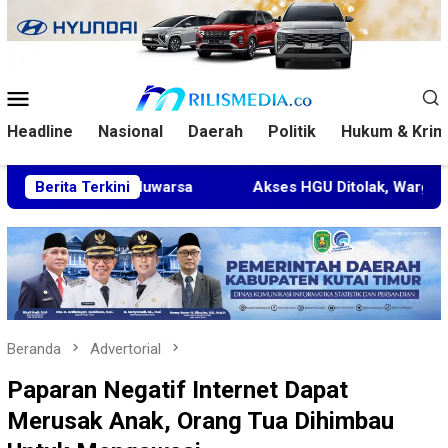
Loncat
ke
konten
Menu
Mobile
Headline
Nasional
Daerah
Politik
Hukum & Krim
a Kedaluwarsa
Berita Terkini
Akses HGU Ditolak, Warga Rantau Pulun
Beranda
Advertorial
Paparan Negatif Internet Dapat
Merusak Anak, Orang Tua Dihimbau