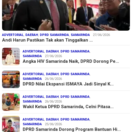
ADVERTORIAL
,
DAERAH
,
DPRD SAMARINDA
,
SAMARINDA
27/06/2026
Andi Harun Pastikan Tak akan Tinggalkan …
ADVERTORIAL
,
DAERAH
,
DPRD SAMARINDA
,
SAMARINDA
27/06/2026
Angka HIV Samarinda Naik, DPRD Dorong Pe…
ADVERTORIAL
,
DAERAH
,
DPRD SAMARINDA
,
SAMARINDA
26/06/2026
DPRD Nilai Ekspansi ISMAYA Jadi Sinyal K…
ADVERTORIAL
,
DAERAH
,
DPRD SAMARINDA
,
SAMARINDA
26/06/2026
Wakil Ketua DPRD Samarinda, Celni Pitasa…
ADVERTORIAL
,
DAERAH
,
DPRD SAMARINDA
,
SAMARINDA
25/06/2026
DPRD Samarinda Dorong Program Bantuan Hi…