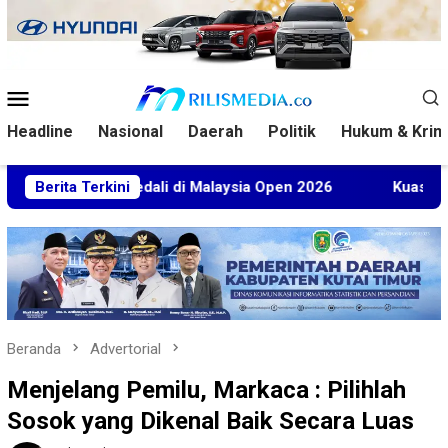
Loncat
ke
konten
Menu
Mobile
Headline
Nasional
Daerah
Politik
Hukum & Krim
t 5 Medali di Malaysia Open 2026
Berita Terkini
Kuasa Hukum BT Mint
Beranda
Advertorial
Menjelang Pemilu, Markaca : Pilihlah
Sosok yang Dikenal Baik Secara Luas