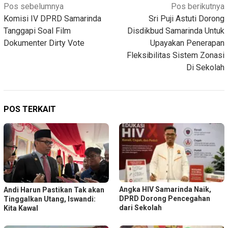
Navigasi
Pos sebelumnya
Pos berikutnya
Komisi IV DPRD Samarinda
Sri Puji Astuti Dorong
pos
Tanggapi Soal Film
Disdikbud Samarinda Untuk
Dokumenter Dirty Vote
Upayakan Penerapan
Fleksibilitas Sistem Zonasi
Di Sekolah
POS TERKAIT
Angka HIV Samarinda Naik,
Andi Harun Pastikan Tak akan
DPRD Dorong Pencegahan
Tinggalkan Utang, Iswandi:
dari Sekolah
Kita Kawal