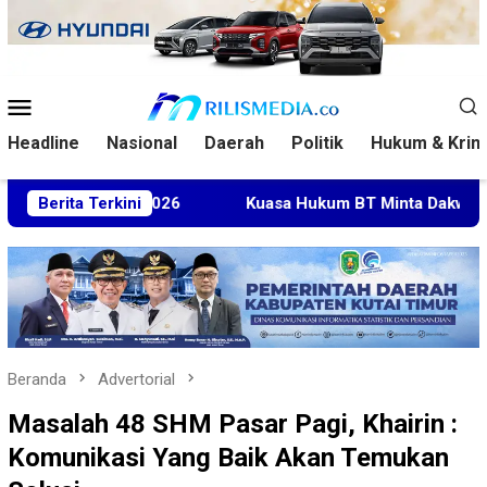
Loncat
ke
konten
Menu
Mobile
Headline
Nasional
Daerah
Politik
Hukum & Krim
sia Open 2026
Berita Terkini
Kuasa Hukum BT Minta Dakwaan Korupsi L
Beranda
Advertorial
Masalah 48 SHM Pasar Pagi, Khairin :
Komunikasi Yang Baik Akan Temukan