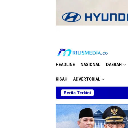
Loncat
ke
konten
HEADLINE
NASIONAL
DAERAH
KISAH
ADVERTORIAL
Berita Terkini
Sk