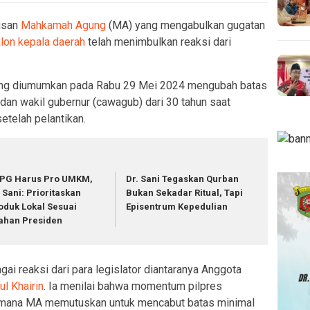
usan
Mahkamah Agung
(MA) yang mengabulkan gugatan
alon kepala daerah
telah menimbulkan reaksi dari
g diumumkan pada Rabu 29 Mei 2024 mengubah batas
 dan wakil gubernur (cawagub) dari 30 tahun saat
etelah pelantikan.
PG Harus Pro UMKM,
Dr. Sani Tegaskan Qurban
. Sani: Prioritaskan
Bukan Sekadar Ritual, Tapi
oduk Lokal Sesuai
Episentrum Kepedulian
ahan Presiden
ai reaksi dari para legislator diantaranya Anggota
l Khairin
. Ia menilai bahwa momentum pilpres
 dimana MA memutuskan untuk mencabut batas minimal