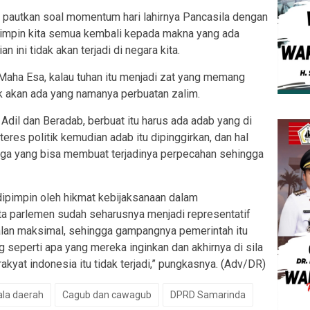
ut pautkan soal momentum hari lahirnya Pancasila dengan
mimpin kita semua kembali kepada makna yang ada
n ini tidak akan terjadi di negara kita.
Maha Esa, kalau tuhan itu menjadi zat yang memang
k akan ada yang namanya perbuatan zalim.
dil dan Beradab, berbuat itu harus ada adab yang di
teres politik kemudian adab itu dipinggirkan, dan hal
tiga yang bisa membuat terjadinya perpecahan sehingga
dipimpin oleh hikmat kebijaksanaan dalam
ta parlemen sudah seharusnya menjadi representatif
erjalan maksimal, sehingga gampangnya pemerintah itu
seperti apa yang mereka inginkan dan akhirnya di sila
rakyat indonesia itu tidak terjadi,” pungkasnya. (Adv/DR)
ala daerah
Cagub dan cawagub
DPRD Samarinda