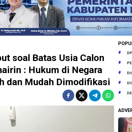
POPU
DP
t soal Batas Usia Calon
P
hairin : Hukum di Negara
DI
ah dan Mudah Dimodifikasi
DI
DE
ADVE