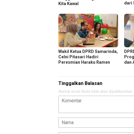
dari
Kita Kawal
Wakil Ketua DPRD Samarinda,
DPRD
Celni Pitasari Hadiri
Prog
Peresmian Haraku Ramen
dan 
Tinggalkan Balasan
Alamat email Anda tidak akan dipublikasikan.