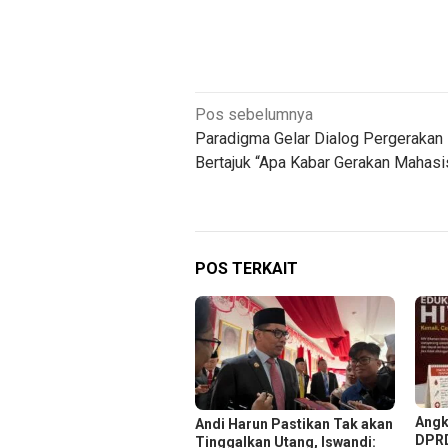
Navigasi
Pos sebelumnya
Paradigma Gelar Dialog Pergerakan
pos
Bertajuk “Apa Kabar Gerakan Mahas
POS TERKAIT
Angk
Andi Harun Pastikan Tak akan
DPRD
Tinggalkan Utang, Iswandi: