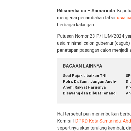
Rilismedia.co – Samarinda
. Keput
mengenai penambahan tafsir
usia c
berbagai kalangan.
Putusan Nomor 23 P/HUM/2024 yan
usia minimal calon gubernur (cagub)
penetapan pasangan calon menjadi s
BACAAN LAINNYA
Soal Pajak Libatkan TNI
SP
Polri, Dr.Sani : Jangan Aneh-
Dr
Aneh, Rakyat Harusnya
Pr
Disayang dan Dibuat Tenang!
Ar
Hal tersebut pun menimbulkan berbag
Komisi I
DPRD Kota Samarinda
,
Abdu
sepertinya akan terulang kembali,