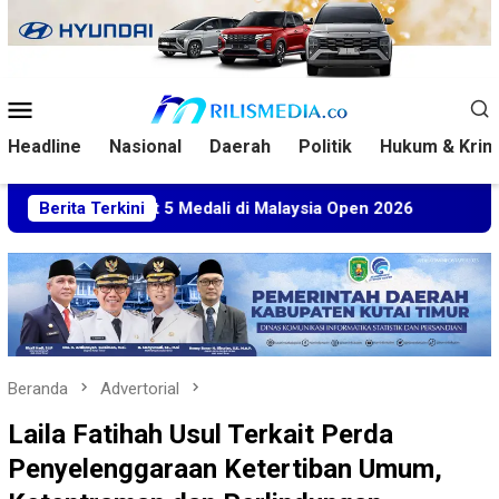
Loncat
ke
konten
Menu
Mobile
Headline
Nasional
Daerah
Politik
Hukum & Krim
m Sabet 5 Medali di Malaysia Open 2026
Berita Terkini
Kuasa Hukum B
Beranda
Advertorial
Laila Fatihah Usul Terkait Perda
Penyelenggaraan Ketertiban Umum,