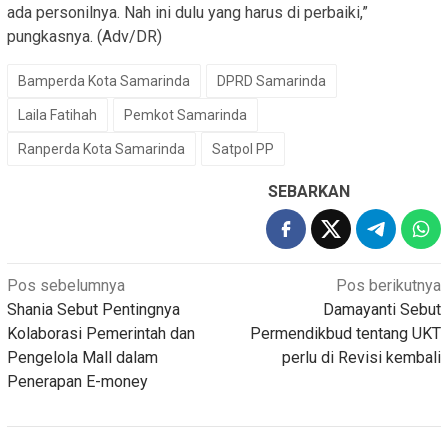
ada personilnya. Nah ini dulu yang harus di perbaiki,”
pungkasnya. (Adv/DR)
Bamperda Kota Samarinda
DPRD Samarinda
Laila Fatihah
Pemkot Samarinda
Ranperda Kota Samarinda
Satpol PP
SEBARKAN
Navigasi
Pos sebelumnya
Pos berikutnya
Shania Sebut Pentingnya
Damayanti Sebut
pos
Kolaborasi Pemerintah dan
Permendikbud tentang UKT
Pengelola Mall dalam
perlu di Revisi kembali
Penerapan E-money