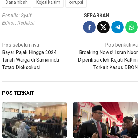
Dana hibah
Kejati kaltim
korupsi
Penulis: Syaif
SEBARKAN
Editor: Redaksi
Navigasi
Pos sebelumnya
Pos berikutnya
Bayar Pajak Hingga 2024,
Breaking News! Isran Noor
pos
Tanah Warga di Samarinda
Diperiksa oleh Kejati Kaltim
Tetap Dieksekusi
Terkait Kasus DBON
POS TERKAIT