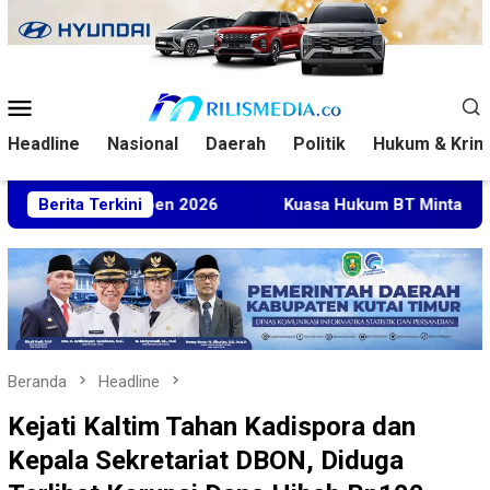
Loncat
ke
konten
Menu
Mobile
Headline
Nasional
Daerah
Politik
Hukum & Krim
ia Open 2026
Berita Terkini
Kuasa Hukum BT Minta Dakwaan Korupsi La
Beranda
Headline
Kejati Kaltim Tahan Kadispora dan
Kepala Sekretariat DBON, Diduga