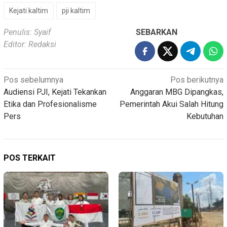
Kejati kaltim
pji kaltim
Penulis: Syaif
SEBARKAN
Editor: Redaksi
Navigasi
Pos sebelumnya
Pos berikutnya
Audiensi PJI, Kejati Tekankan
Anggaran MBG Dipangkas,
pos
Etika dan Profesionalisme
Pemerintah Akui Salah Hitung
Pers
Kebutuhan
POS TERKAIT