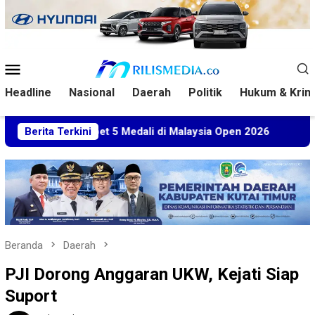
Loncat
ke
konten
Menu
Mobile
Headline
Nasional
Daerah
Politik
Hukum & Krim
Sabet 5 Medali di Malaysia Open 2026
Berita Terkini
Kuasa Hukum BT
Beranda
Daerah
PJI Dorong Anggaran UKW, Kejati Siap
Suport