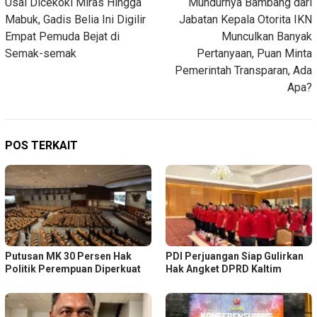
Usai Dicekoki Miras Hingga
Mundurnya Bambang dari
pos
Mabuk, Gadis Belia Ini Digilir
Jabatan Kepala Otorita IKN
Empat Pemuda Bejat di
Munculkan Banyak
Semak-semak
Pertanyaan, Puan Minta
Pemerintah Transparan, Ada
Apa?
POS TERKAIT
Putusan MK 30 Persen Hak
PDI Perjuangan Siap Gulirkan
Politik Perempuan Diperkuat
Hak Angket DPRD Kaltim