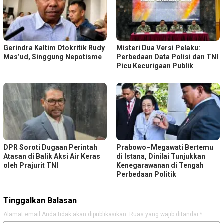
Gerindra Kaltim Otokritik Rudy
Misteri Dua Versi Pelaku:
Mas’ud, Singgung Nepotisme
Perbedaan Data Polisi dan TNI
Picu Kecurigaan Publik
DPR Soroti Dugaan Perintah
Prabowo–Megawati Bertemu
Atasan di Balik Aksi Air Keras
di Istana, Dinilai Tunjukkan
oleh Prajurit TNI
Kenegarawanan di Tengah
Perbedaan Politik
Tinggalkan Balasan
Alamat email Anda tidak akan dipublikasikan.
Ruas yang wajib ditandai
*