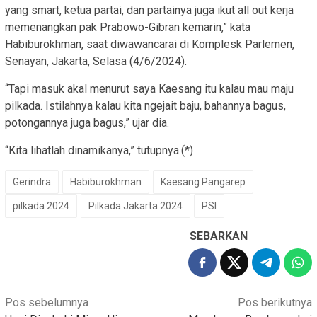
yang smart, ketua partai, dan partainya juga ikut all out kerja
memenangkan pak Prabowo-Gibran kemarin,” kata
Habiburokhman, saat diwawancarai di Komplesk Parlemen,
Senayan, Jakarta, Selasa (4/6/2024).
“Tapi masuk akal menurut saya Kaesang itu kalau mau maju
pilkada. Istilahnya kalau kita ngejait baju, bahannya bagus,
potongannya juga bagus,” ujar dia.
“Kita lihatlah dinamikanya,” tutupnya.(*)
Gerindra
Habiburokhman
Kaesang Pangarep
pilkada 2024
Pilkada Jakarta 2024
PSI
SEBARKAN
Navigasi
Pos sebelumnya
Pos berikutnya