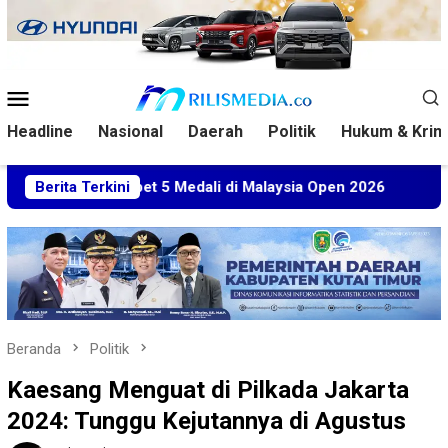
Loncat
ke
konten
Menu
Mobile
Headline
Nasional
Daerah
Politik
Hukum & Krim
m Sabet 5 Medali di Malaysia Open 2026
Berita Terkini
Kuasa Hukum B
Beranda
Politik
Kaesang Menguat di Pilkada Jakarta
2024: Tunggu Kejutannya di Agustus