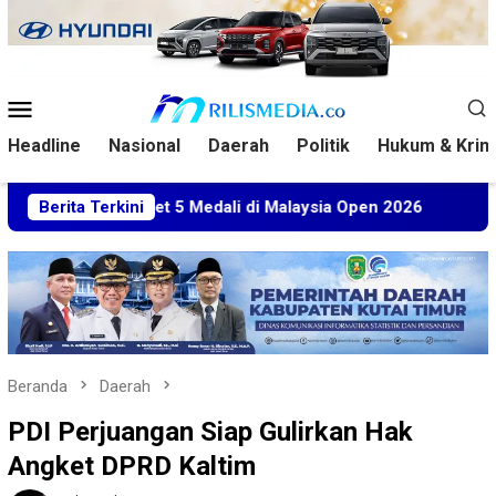
Loncat
ke
konten
Menu
Mobile
Headline
Nasional
Daerah
Politik
Hukum & Krim
im Sabet 5 Medali di Malaysia Open 2026
Berita Terkini
Kuasa Hukum 
Beranda
Daerah
PDI Perjuangan Siap Gulirkan Hak
Angket DPRD Kaltim