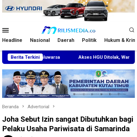
Loncat
ke
konten
Menu
Mobile
Headline
Nasional
Daerah
Politik
Hukum & Krim
ra Kedaluwarsa
Berita Terkini
Akses HGU Ditolak, Warga Rantau Pulun
Beranda
Advertorial
Joha Sebut Izin sangat Dibutuhkan bagi
Pelaku Usaha Pariwisata di Samarinda