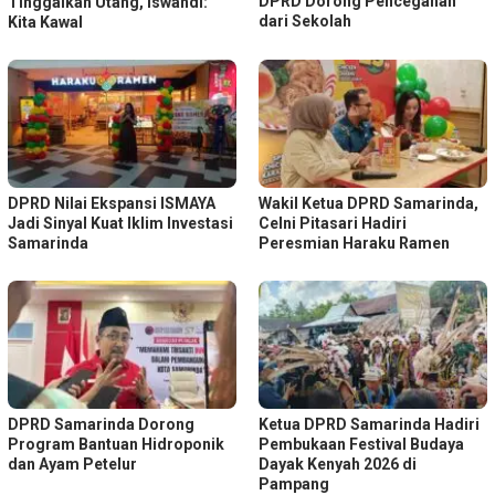
DPRD Dorong Pencegahan
Tinggalkan Utang, Iswandi:
dari Sekolah
Kita Kawal
DPRD Nilai Ekspansi ISMAYA
Wakil Ketua DPRD Samarinda,
Jadi Sinyal Kuat Iklim Investasi
Celni Pitasari Hadiri
Samarinda
Peresmian Haraku Ramen
DPRD Samarinda Dorong
Ketua DPRD Samarinda Hadiri
Program Bantuan Hidroponik
Pembukaan Festival Budaya
dan Ayam Petelur
Dayak Kenyah 2026 di
Pampang