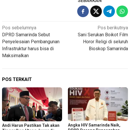
SEBARKAN
Navigasi
Pos sebelumnya
Pos berikutnya
DPRD Samarinda Sebut
Sani Serukan Boikot Film
pos
Penyelesaian Pembangunan
Horor Religi di seluruh
Infrastruktur harus bisa di
Bioskop Samarinda
Maksimalkan
POS TERKAIT
Angka HIV Samarinda Naik,
Andi Harun Pastikan Tak akan