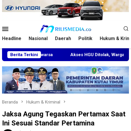
Loncat
ke
konten
Menu
Mobile
Headline
Nasional
Daerah
Politik
Hukum & Krim
Kedaluwarsa
Berita Terkini
Akses HGU Ditolak, Warga Rantau Pulung 
Beranda
Hukum & Kriminal
Jaksa Agung Tegaskan Pertamax Saat
Ini Sesuai Standar Pertamina