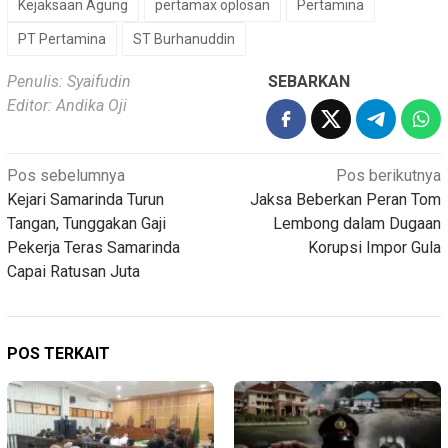
Kejaksaan Agung
pertamax oplosan
Pertamina
PT Pertamina
ST Burhanuddin
Penulis: Syaifudin
SEBARKAN
Editor: Andika Oji
Navigasi
Pos sebelumnya
Pos berikutnya
Kejari Samarinda Turun
Jaksa Beberkan Peran Tom
pos
Tangan, Tunggakan Gaji
Lembong dalam Dugaan
Pekerja Teras Samarinda
Korupsi Impor Gula
Capai Ratusan Juta
POS TERKAIT