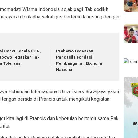
memadati Wisma Indonesia sejak pagi. Tak sedikit
erayakan Iduladha sekaligus bertemu langsung dengan
ai Copot Kepala BGN,
Prabowo Tegaskan
abowo Tegaskan Tak
Pancasila Fondasi
a Toleransi
Pembangunan Ekonomi
Nasional
a Hubungan Internasional Universitas Brawijaya, yakni
ng tengah berada di Prancis untuk mengikuti kegiatan
get kita lagi di Prancis dan kebetulan bertemu sama Pak
ahita.
ka datang ke Prancis untuk mengikuti konferensi dan