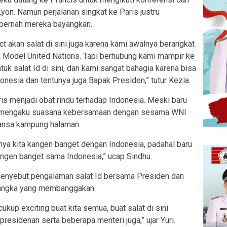
yon. Namun perjalanan singkat ke Paris justru
pernah mereka bayangkan.
t akan salat di sini juga karena kami awalnya berangkat
a Model United Nations. Tapi berhubung kami mampir ke
uk salat Id di sini, dan kami sangat bahagia karena bisa
onesia dan tentunya juga Bapak Presiden,” tutur Kezia.
ris menjadi obat rindu terhadap Indonesia. Meski baru
 ia mengaku suasana kebersamaan dengan sesama WNI
ansa kampung halaman.
unya kita kangen banget dengan Indonesia, padahal baru
angen banget sama Indonesia,” ucap Sindhu.
menyebut pengalaman salat Id bersama Presiden dan
langka yang membanggakan.
up exciting buat kita semua, buat salat di sini
residenan serta beberapa menteri juga,” ujar Yuri.