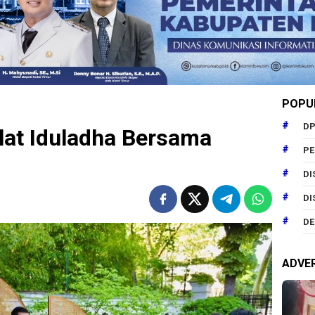
POPU
DP
lat Iduladha Bersama
P
DI
DI
DE
ADVE