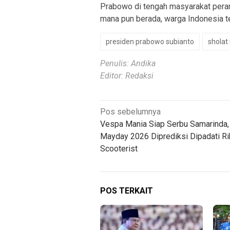
Prabowo di tengah masyarakat pera
mana pun berada, warga Indonesia t
presiden prabowo subianto
sholat 
Penulis: Andika
Editor: Redaksi
Navigasi
Pos sebelumnya
Vespa Mania Siap Serbu Samarinda
pos
Mayday 2026 Diprediksi Dipadati R
Scooterist
POS TERKAIT