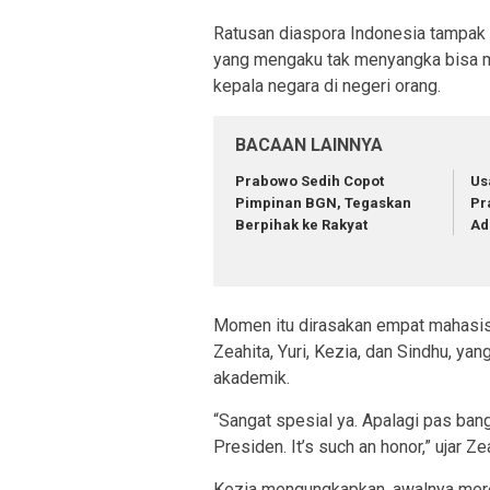
Ratusan diaspora Indonesia tampak 
yang mengaku tak menyangka bisa m
kepala negara di negeri orang.
BACAAN LAINNYA
Prabowo Sedih Copot
Us
Pimpinan BGN, Tegaskan
Pr
Berpihak ke Rakyat
Ad
Momen itu dirasakan empat mahasisw
Zeahita, Yuri, Kezia, dan Sindhu, ya
akademik.
“Sangat spesial ya. Apalagi pas ban
Presiden. It’s such an honor,” ujar Ze
Kezia mengungkapkan, awalnya mere