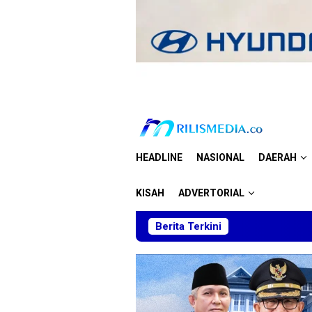
Loncat
ke
konten
HEADLINE
NASIONAL
DAERAH
KISAH
ADVERTORIAL
Berita Terkini
Skuad 