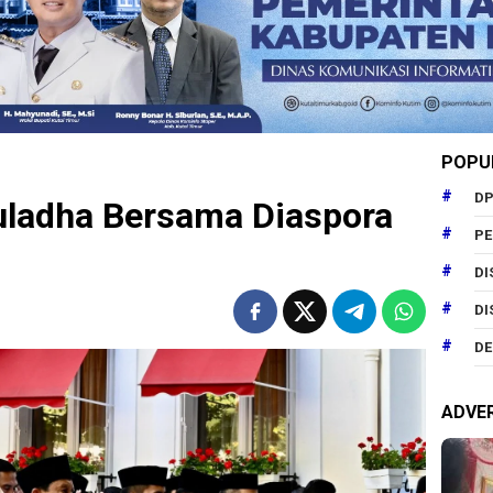
POPU
DP
uladha Bersama Diaspora
P
DI
DI
DE
ADVE