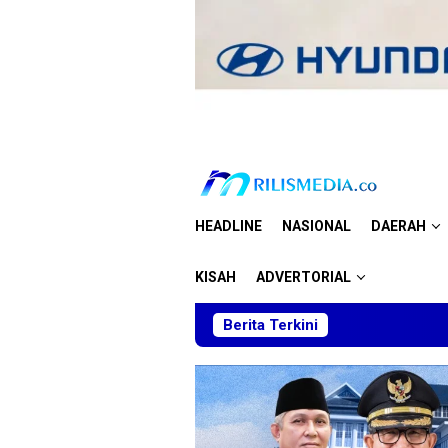
Loncat
ke
konten
HEADLINE
NASIONAL
DAERAH
KISAH
ADVERTORIAL
Berita Terkini
Skuad Mud