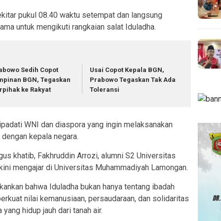
sekitar pukul 08.40 waktu setempat dan langsung
ma untuk mengikuti rangkaian salat Iduladha.
abowo Sedih Copot
Usai Copot Kepala BGN,
mpinan BGN, Tegaskan
Prabowo Tegaskan Tak Ada
rpihak ke Rakyat
Toleransi
dipadati WNI dan diaspora yang ingin melaksanakan
 dengan kepala negara.
us khatib, Fakhruddin Arrozi, alumni S2 Universitas
 kini mengajar di Universitas Muhammadiyah Lamongan.
kankan bahwa Iduladha bukan hanya tentang ibadah
kuat nilai kemanusiaan, persaudaraan, dan solidaritas
yang hidup jauh dari tanah air.