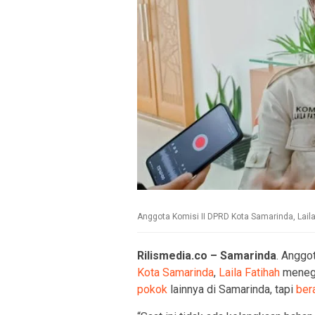
Anggota Komisi II DPRD Kota Samarinda, Laila
Rilismedia.co – Samarinda
. Anggo
Kota Samarinda
,
Laila Fatihah
meneg
pokok
lainnya di Samarinda, tapi
ber