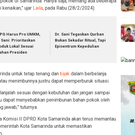
an pokok di Samarinda. Hanya saja, memang ada beberapa
kenaikan,” ujar
Laila
, pada Rabu (28/2/2024).
PG Harus Pro UMKM,
Dr. Sani Tegaskan Qurban
. Sani: Prioritaskan
Bukan Sekadar Ritual, Tapi
oduk Lokal Sesuai
Episentrum Kepedulian
ahan Presiden
nda untuk tetap tenang dan
bijak
dalam berbelanja.
tau menimbunnya justru dapat memperburuk situasi.
elanjalah sesuai dengan kebutuhan dan jangan sampai
ustru dapat menyebabkan penimbunan bahan pokok oleh
 jawab,” tuturnya.
 Komisi II DPRD Kota Samarinda akan terus memantau
emerintah Kota Samarinda untuk memastikan
n.