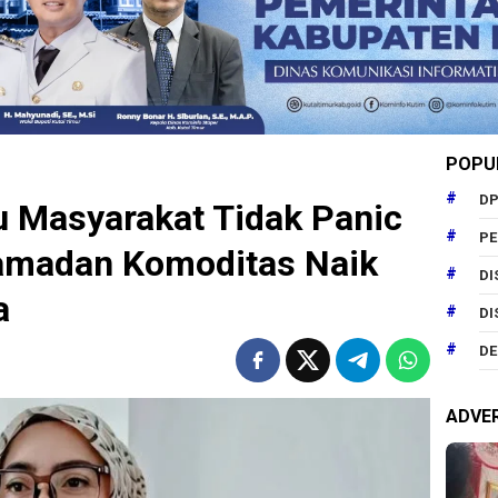
POPU
DP
 Masyarakat Tidak Panic
P
Ramadan Komoditas Naik
DI
a
DI
DE
ADVE