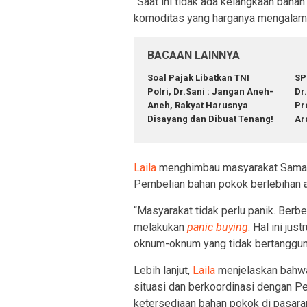
“Saat ini tidak ada kelangkaan bah
komoditas yang harganya mengalami 
BACAAN LAINNYA
Soal Pajak Libatkan TNI
SP
Polri, Dr.Sani : Jangan Aneh-
Dr
Aneh, Rakyat Harusnya
Pr
Disayang dan Dibuat Tenang!
Ar
Laila
menghimbau masyarakat Samari
Pembelian bahan pokok berlebihan a
“Masyarakat tidak perlu panik. Berb
melakukan
panic buying
. Hal ini j
oknum-oknum yang tidak bertanggung
Lebih lanjut,
Laila
menjelaskan bahwa
situasi dan berkoordinasi dengan P
ketersediaan bahan pokok di pasara