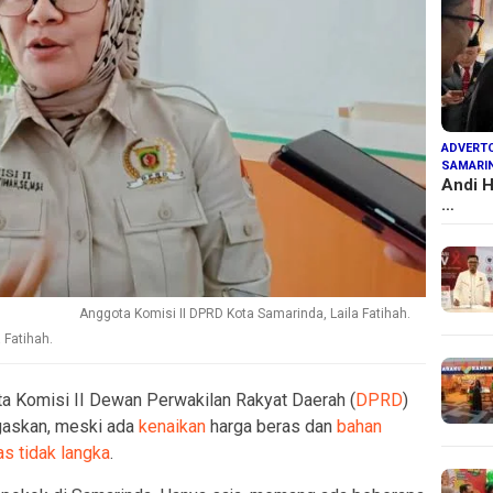
ADVERTO
SAMARI
Andi H
…
Anggota Komisi II DPRD Kota Samarinda, Laila Fatihah.
 Fatihah.
ta Komisi II Dewan Perwakilan Rakyat Daerah (
DPRD
)
askan, meski ada
kenaikan
harga beras dan
bahan
as tidak langka
.