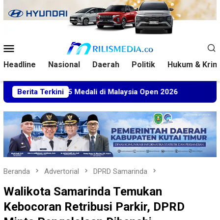
Loncat
ke
konten
Menu
Mobile
Headline
Nasional
Daerah
Politik
Hukum & Krim
abet 5 Medali di Malaysia Open 2026
Berita Terkini
Kuasa Hukum BT M
Beranda
Advertorial
DPRD Samarinda
Walikota Samarinda Temukan
Kebocoran Retribusi Parkir, DPRD