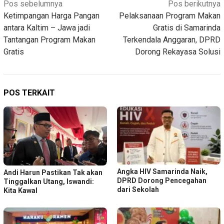
Navigasi
Pos sebelumnya
Pos berikutnya
Ketimpangan Harga Pangan
Pelaksanaan Program Makan
pos
antara Kaltim – Jawa jadi
Gratis di Samarinda
Tantangan Program Makan
Terkendala Anggaran, DPRD
Gratis
Dorong Rekayasa Solusi
POS TERKAIT
Angka HIV Samarinda Naik,
Andi Harun Pastikan Tak akan
DPRD Dorong Pencegahan
Tinggalkan Utang, Iswandi:
dari Sekolah
Kita Kawal