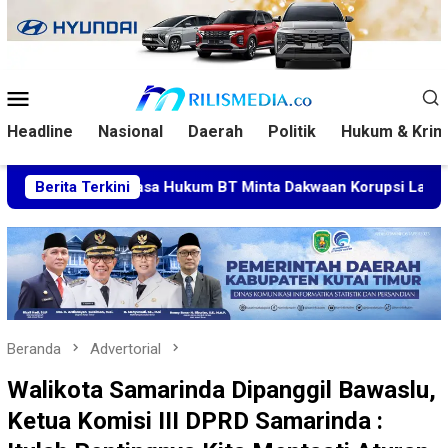
Loncat
ke
konten
Menu
Mobile
Headline
Nasional
Daerah
Politik
Hukum & Krim
Kuasa Hukum BT Minta Dakwaan Korupsi Lahan Transmigrasi D
Berita Terkini
Beranda
Advertorial
Walikota Samarinda Dipanggil Bawaslu,
Ketua Komisi III DPRD Samarinda :