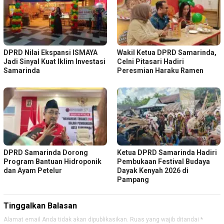
DPRD Nilai Ekspansi ISMAYA
Wakil Ketua DPRD Samarinda,
Jadi Sinyal Kuat Iklim Investasi
Celni Pitasari Hadiri
Samarinda
Peresmian Haraku Ramen
DPRD Samarinda Dorong
Ketua DPRD Samarinda Hadiri
Program Bantuan Hidroponik
Pembukaan Festival Budaya
dan Ayam Petelur
Dayak Kenyah 2026 di
Pampang
Tinggalkan Balasan
Alamat email Anda tidak akan dipublikasikan.
Ruas yang wajib ditandai
*