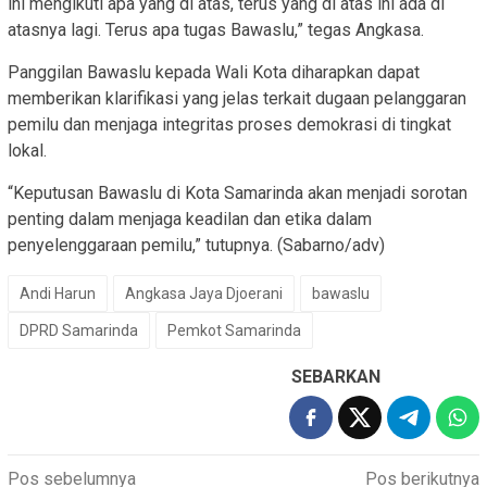
ini mengikuti apa yang di atas, terus yang di atas ini ada di
atasnya lagi. Terus apa tugas Bawaslu,” tegas Angkasa.
Panggilan Bawaslu kepada Wali Kota diharapkan dapat
memberikan klarifikasi yang jelas terkait dugaan pelanggaran
pemilu dan menjaga integritas proses demokrasi di tingkat
lokal.
“Keputusan Bawaslu di Kota Samarinda akan menjadi sorotan
penting dalam menjaga keadilan dan etika dalam
penyelenggaraan pemilu,” tutupnya. (Sabarno/adv)
Andi Harun
Angkasa Jaya Djoerani
bawaslu
DPRD Samarinda
Pemkot Samarinda
SEBARKAN
Navigasi
Pos sebelumnya
Pos berikutnya