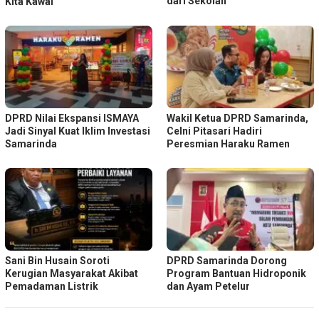
dari Sekolah
Kita Kawal
DPRD Nilai Ekspansi ISMAYA
Wakil Ketua DPRD Samarinda,
Jadi Sinyal Kuat Iklim Investasi
Celni Pitasari Hadiri
Samarinda
Peresmian Haraku Ramen
Sani Bin Husain Soroti
DPRD Samarinda Dorong
Kerugian Masyarakat Akibat
Program Bantuan Hidroponik
Pemadaman Listrik
dan Ayam Petelur