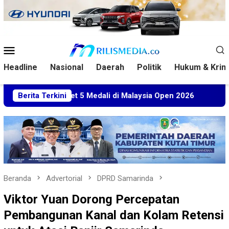
Loncat
ke
konten
Menu
Mobile
Headline
Nasional
Daerah
Politik
Hukum & Krim
tim Sabet 5 Medali di Malaysia Open 2026
Berita Terkini
Kuasa Huku
Beranda
Advertorial
DPRD Samarinda
Viktor Yuan Dorong Percepatan
Pembangunan Kanal dan Kolam Retensi