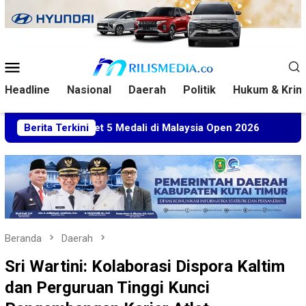
Loncat
ke
konten
Menu
Mobile
Headline
Nasional
Daerah
Politik
Hukum & Krim
im Sabet 5 Medali di Malaysia Open 2026
Berita Terkini
Kuasa Hukum
Beranda
Daerah
Sri Wartini: Kolaborasi Dispora Kaltim
dan Perguruan Tinggi Kunci