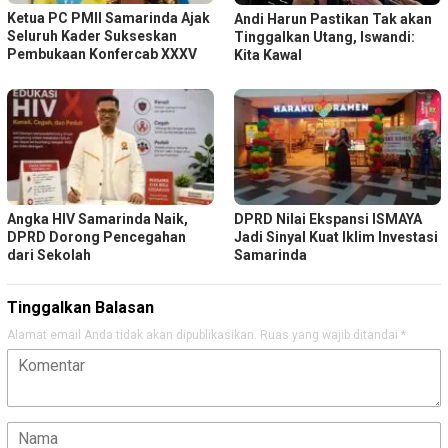
Ketua PC PMII Samarinda Ajak
Andi Harun Pastikan Tak akan
Seluruh Kader Sukseskan
Tinggalkan Utang, Iswandi:
Pembukaan Konfercab XXXV
Kita Kawal
Angka HIV Samarinda Naik,
DPRD Nilai Ekspansi ISMAYA
DPRD Dorong Pencegahan
Jadi Sinyal Kuat Iklim Investasi
dari Sekolah
Samarinda
Tinggalkan Balasan
Alamat email Anda tidak akan dipublikasikan.
Ruas yang wajib ditandai
*