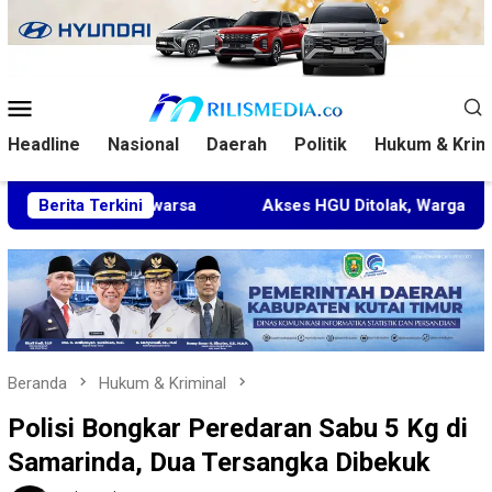
Loncat
ke
konten
Menu
Mobile
Headline
Nasional
Daerah
Politik
Hukum & Krim
daluwarsa
Berita Terkini
Akses HGU Ditolak, Warga Rantau Pulung Lap
Beranda
Hukum & Kriminal
Polisi Bongkar Peredaran Sabu 5 Kg di
Samarinda, Dua Tersangka Dibekuk