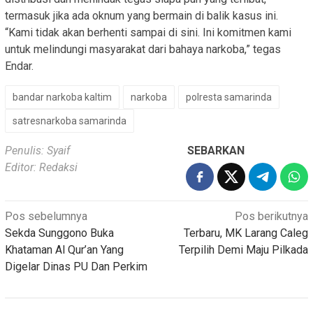
termasuk jika ada oknum yang bermain di balik kasus ini.
“Kami tidak akan berhenti sampai di sini. Ini komitmen kami
untuk melindungi masyarakat dari bahaya narkoba,”
tegas
Endar.
bandar narkoba kaltim
narkoba
polresta samarinda
satresnarkoba samarinda
Penulis: Syaif
SEBARKAN
Editor: Redaksi
Navigasi
Pos sebelumnya
Pos berikutnya
Sekda Sunggono Buka
Terbaru, MK Larang Caleg
pos
Khataman Al Qur’an Yang
Terpilih Demi Maju Pilkada
Digelar Dinas PU Dan Perkim