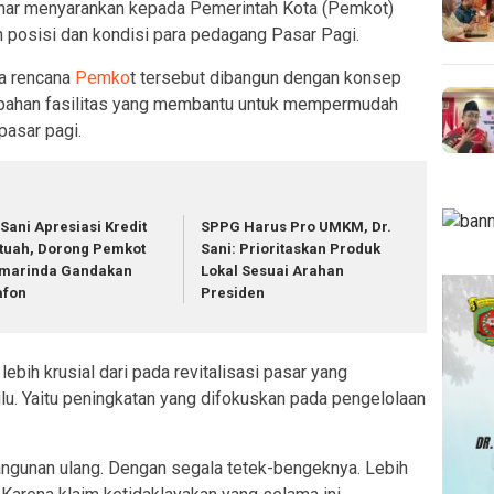
ar menyarankan kepada Pemerintah Kota (Pemkot)
 posisi dan kondisi para pedagang Pasar Pagi.
ka rencana
Pemko
t tersebut dibangun dengan konsep
mbahan fasilitas yang membantu untuk mempermudah
pasar pagi.
 Sani Apresiasi Kredit
SPPG Harus Pro UMKM, Dr.
tuah, Dorong Pemkot
Sani: Prioritaskan Produk
marinda Gandakan
Lokal Sesuai Arahan
afon
Presiden
bih krusial dari pada revitalisasi pasar yang
lu. Yaitu peningkatan yang difokuskan pada pengelolaan
ngunan ulang. Dengan segala tetek-bengeknya. Lebih