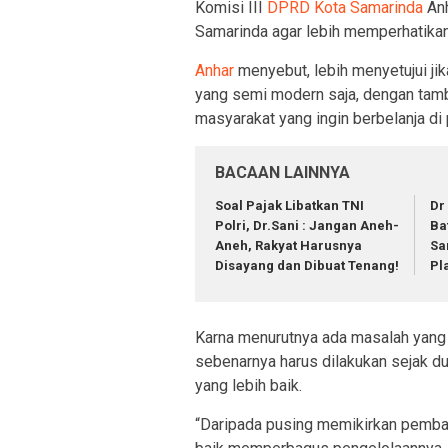
Komisi III
DPRD Kota Samarinda
Anh
Samarinda agar lebih memperhatikan
Anhar
menyebut, lebih menyetujui ji
yang semi modern saja, dengan ta
masyarakat yang ingin berbelanja di 
BACAAN LAINNYA
Soal Pajak Libatkan TNI
Dr
Polri, Dr.Sani : Jangan Aneh-
Ba
Aneh, Rakyat Harusnya
Sa
Disayang dan Dibuat Tenang!
Pl
Karna menurutnya ada masalah yang le
sebenarnya harus dilakukan sejak du
yang lebih baik.
“Daripada pusing memikirkan pemba