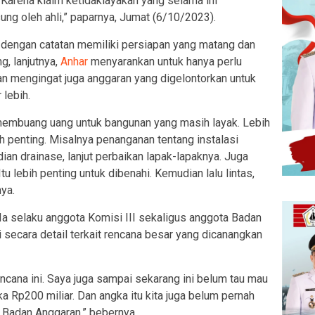
arena klaim ketidaklayakan yang selama ini
ung oleh ahli,” paparnya, Jumat (6/10/2023).
i dengan catatan memiliki persiapan yang matang dan
, lanjutnya,
Anhar
menyarankan untuk hanya perlu
n mengingat juga anggaran yang digelontorkan untuk
 lebih.
membuang uang untuk bangunan yang masih layak. Lebih
ih penting. Misalnya penanganan tentang instalasi
ian drainase, lanjut perbaikan lapak-lapaknya. Juga
u lebih penting untuk dibenahi. Kemudian lalu lintas,
ya.
a selaku anggota Komisi III sekaligus anggota Badan
secara detail terkait rencana besar yang dicanangkan
cana ini. Saya juga sampai sekarang ini belum tau mau
ka Rp200 miliar. Dan angka itu kita juga belum pernah
 Badan Anggaran,” bebernya.