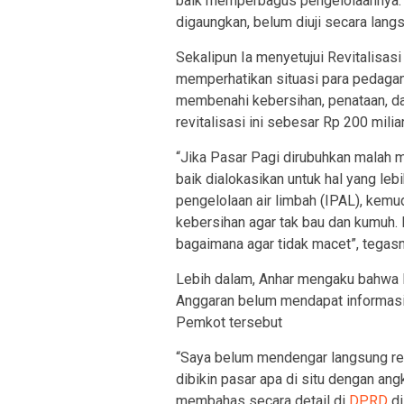
baik memperbagus pengelolaannya. K
digaungkan, belum diuji secara langs
Sekalipun Ia menyetujui Revitalisas
memperhatikan situasi para pedagang
membenahi kebersihan, penataan, da
revitalisasi ini sebesar Rp 200 miliar
“Jika Pasar Pagi dirubuhkan malah 
baik dialokasikan untuk hal yang leb
pengelolaan air limbah (IPAL), kemud
kebersihan agar tak bau dan kumuh. It
bagaimana agar tidak macet”, tegasn
Lebih dalam, Anhar mengaku bahwa I
Anggaran belum mendapat informasi 
Pemkot tersebut
“Saya belum mendengar langsung ren
dibikin pasar apa di situ dengan ang
membahas secara detail di
DPRD
di