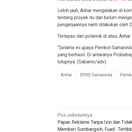
Lebih jauh, Anhar mengatakan di ko
tentang proyek itu dan belum menge
pengerjaannya nanti dilakukan oleh 
Terlepas dari polemik di atas, Anh
“Selama ini upaya Pemkot Samarind
yang berhasil. Di antaranya Probebay
tutupnya. (Sabarno/adv)
Anhar
DPRD Samarinda
Pemko
Navigasi
Pos sebelumnya
Papan Reklame Tanpa Izin dan Tida
pos
Memberi Sumbangsih, Fuad : Tertib