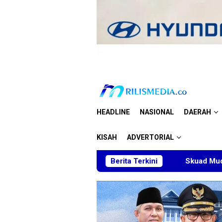
Loncat
ke
konten
HEADLINE
NASIONAL
DAERAH
KISAH
ADVERTORIAL
Berita Terkini
Skuad Muda Taekwondo Kaltim 