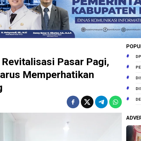
POPU
DP
Revitalisasi Pasar Pagi,
P
Harus Memperhatikan
DI
g
DI
DE
ADVE