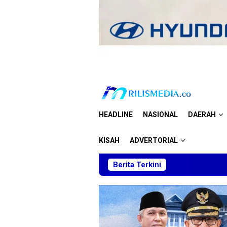
Loncat
ke
konten
HEADLINE
NASIONAL
DAERAH
KISAH
ADVERTORIAL
Berita Terkini
Skuad Muda T