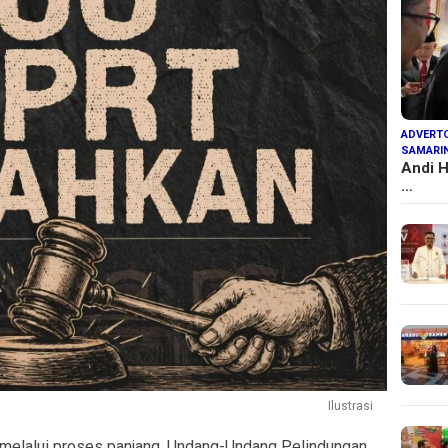
ADVERTO
SAMARI
Andi H
…
Ilustrasi
melalui proses panjang, Undang-Undang Pelindungan