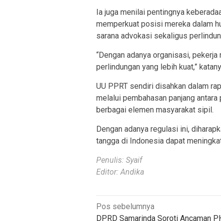
Ia juga menilai pentingnya keberada
memperkuat posisi mereka dalam hub
sarana advokasi sekaligus perlindun
“Dengan adanya organisasi, pekerja 
perlindungan yang lebih kuat,” katany
UU PPRT sendiri disahkan dalam rapa
melalui pembahasan panjang antara 
berbagai elemen masyarakat sipil.
Dengan adanya regulasi ini, diharap
tangga di Indonesia dapat meningkat
Penulis: Syaif
Editor: Andika
Navigasi
Pos sebelumnya
DPRD Samarinda Soroti Ancaman P