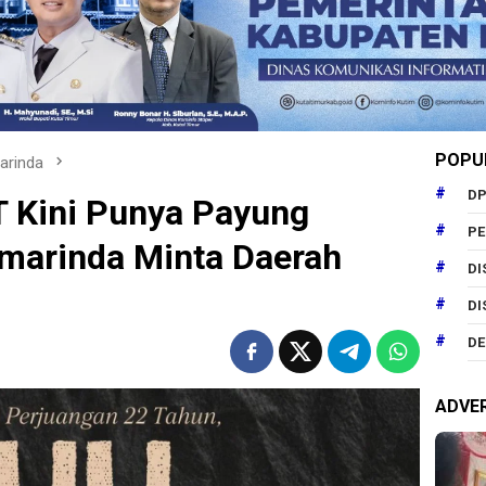
POPU
arinda
DP
T Kini Punya Payung
P
arinda Minta Daerah
DI
DI
DE
ADVE