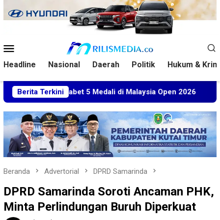
Loncat
ke
konten
Menu
Mobile
Headline
Nasional
Daerah
Politik
Hukum & Krim
tim Sabet 5 Medali di Malaysia Open 2026
Berita Terkini
Kuasa Hukum
Beranda
Advertorial
DPRD Samarinda
DPRD Samarinda Soroti Ancaman PHK,
Minta Perlindungan Buruh Diperkuat